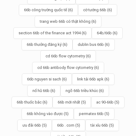
66b công trường quốc tế (6)
cờ tướng 66b (6)
trang web 66b có thật không (6)
section 66b of the finance act 1994 (6)
64b/66b (6)
66b thưởng đăng ký (6)
dublin bus 66b (6)
cd 66b flow cytometry (6)
cd 66b antibody flow cytometry (6)
66b nguyen si sach (6)
link tải 66b apk (6)
nổ hũ 66b (6)
ngõ 66b triều khúc (6)
66b thuốc bắc (6)
66b mới nhất (5)
ac 90-66b (5)
66b không vào được (5)
permatex 66b (5)
ưu đãi 66b (5)
66b . com (5)
tài xỉu 66b (5)