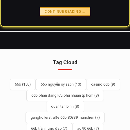
CONTINUE READING
→
Tag Cloud
66b (150)
66b nguyễn sỹ sách (10)
casino 66b (9)
66b phan đăng lưu phú nhuận tp hcm (8)
quận tân bình (8)
ganghoferstraße 66b 80339 münchen (7)
66b trần hưng đạo (7)
ac 90 66b (7)