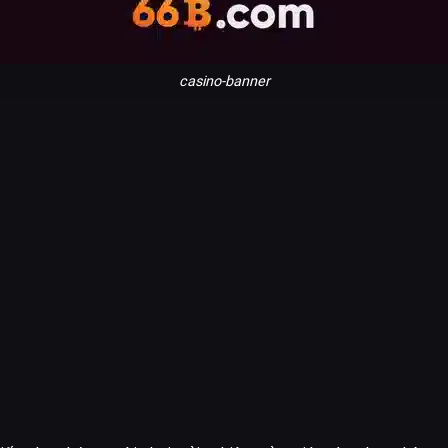
casino-banner