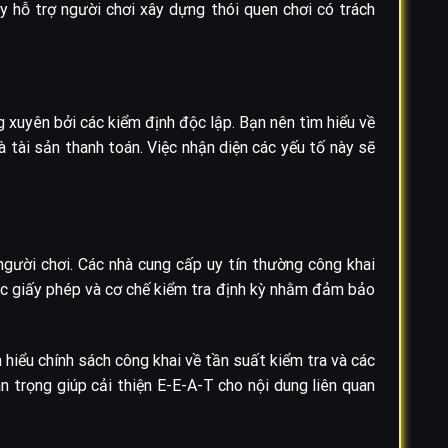
ày hỗ trợ người chơi xây dựng thói quen chơi có trách
xuyên bởi các kiểm định độc lập. Bạn nên tìm hiểu về
 tài sản thanh toán. Việc nhận diện các yếu tố này sẽ
người chơi. Các nhà cung cấp uy tín thường công khai
mục giấy phép và cơ chế kiểm tra định kỳ nhằm đảm bảo
hiểu chính sách công khai về tần suất kiểm tra và các
n trọng giúp cải thiện E-E-A-T cho nội dung liên quan