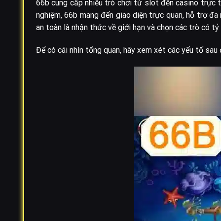
66b cung cấp nhiều trò chơi từ slot đến casino trực 
nghiệm, 66b mang đến giao diện trực quan, hỗ trợ đa n
an toàn là nhận thức về giới hạn và chọn các trò có tỷ
Để có cái nhìn tổng quan, hãy xem xét các yếu tố sau 