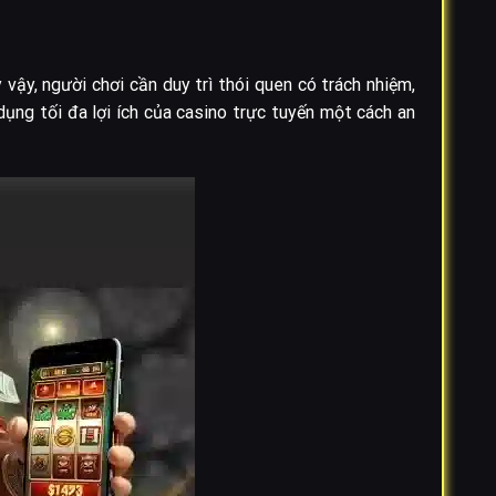
vậy, người chơi cần duy trì thói quen có trách nhiệm,
dụng tối đa lợi ích của casino trực tuyến một cách an