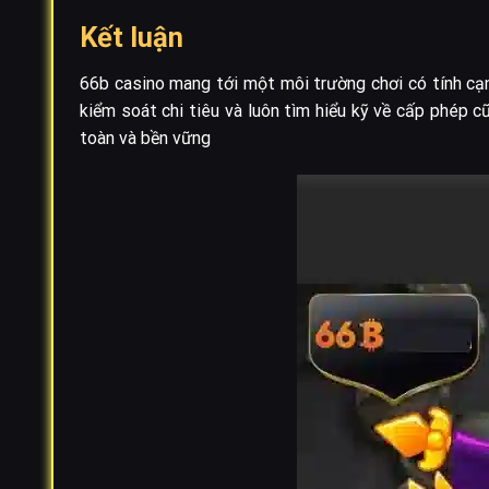
Kết luận
66b casino mang tới một môi trường chơi có tính cạnh
kiểm soát chi tiêu và luôn tìm hiểu kỹ về cấp phép c
toàn và bền vững