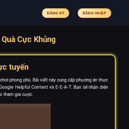
ĐĂNG KÝ
ĐĂNG NHẬP
n Quà Cực Khủng
ực tuyến
ò chơi phong phú. Bài viết này cung cấp phương án thực
 Google Helpful Content và E-E-A-T. Bạn sẽ nhận diện
hi tham gia cược.