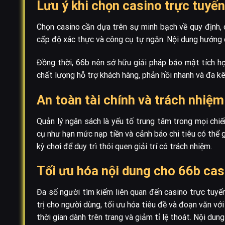
Lưu ý khi chọn casino trực tuyến
Chọn casino cần dựa trên sự minh bạch về quy định, 
cấp độ xác thực và công cụ tự ngăn. Nội dung hướng d
Đồng thời, 66b nên sở hữu giải pháp bảo mật tích hợp
chất lượng hỗ trợ khách hàng, phản hồi nhanh và đa kê
An toàn tài chính và trách nhiệm
Quản lý ngân sách là yếu tố trung tâm trong mọi chiế
cụ như hạn mức nạp tiền và cảnh báo chi tiêu có thể g
kỳ chơi để duy trì thói quen giải trí có trách nhiệm.
Tối ưu hóa nội dung cho 66b cas
Đa số người tìm kiếm liên quan đến casino trực tuyến
trị cho người dùng, tối ưu hóa tiêu đề và đoạn văn vớ
thời gian dành trên trang và giảm tỉ lệ thoát. Nội dun