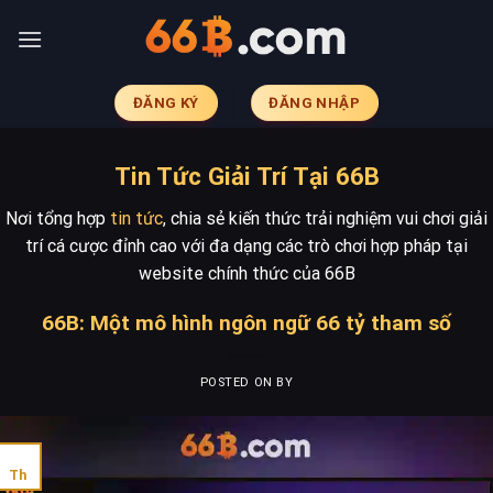
Skip
to
content
ĐĂNG KÝ
ĐĂNG NHẬP
Tin Tức Giải Trí Tại 66B
Nơi tổng hợp
tin tức
, chia sẻ kiến thức trải nghiệm vui chơi giải
trí cá cược đỉnh cao với đa dạng các trò chơi hợp pháp tại
website chính thức của 66B
66B: Một mô hình ngôn ngữ 66 tỷ tham số
POSTED ON
BY
Th