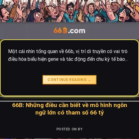
Một cái nhìn tổng quan về 66b, vị trí di truyền có vai trò
điều hòa biểu hiện gene và tác động đến chu kỳ tế bào...
CONTINUE READING
→
66B: Những điều cần biết về mô hình ngôn
ngữ lớn có tham số 66 tỷ
POSTED ON
BY