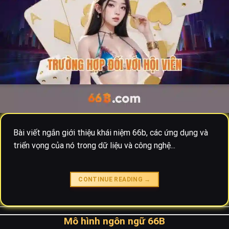
Bài viết ngắn giới thiệu khái niệm 66b, các ứng dụng và
triển vọng của nó trong dữ liệu và công nghệ...
CONTINUE READING
→
Mô hình ngôn ngữ 66B