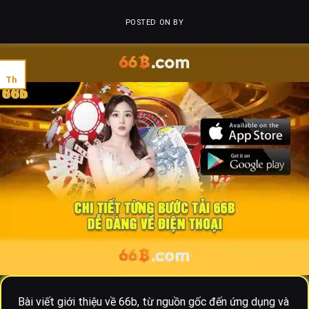
POSTED ON
BY
Th
Bài viết giới thiệu về 66b, từ nguồn gốc đến ứng dụng và