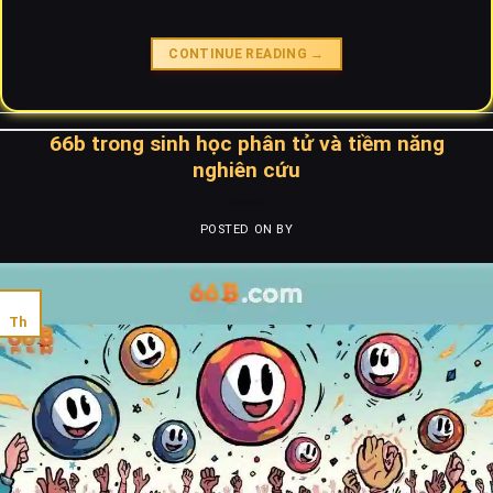
CONTINUE READING
→
66b trong sinh học phân tử và tiềm năng
nghiên cứu
POSTED ON
BY
Th