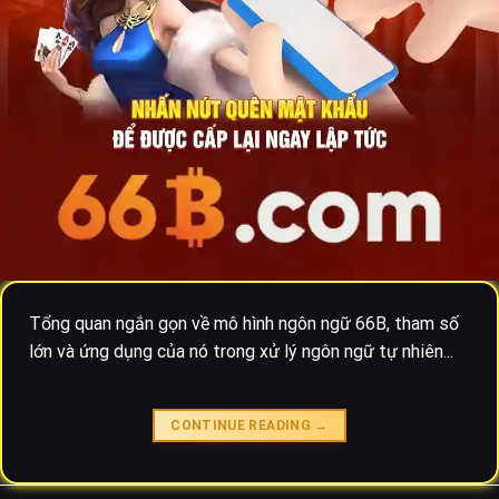
Tổng quan ngắn gọn về mô hình ngôn ngữ 66B, tham số
lớn và ứng dụng của nó trong xử lý ngôn ngữ tự nhiên...
CONTINUE READING
→