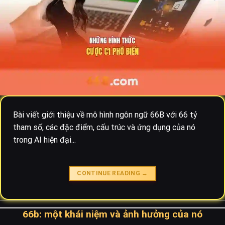
Bài viết giới thiệu về mô hình ngôn ngữ 66B với 66 tỷ
tham số, các đặc điểm, cấu trúc và ứng dụng của nó
trong AI hiện đại...
CONTINUE READING
→
66b: một khái niệm và ảnh hưởng của nó