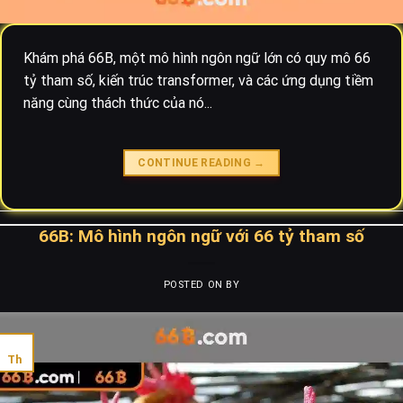
Khám phá 66B, một mô hình ngôn ngữ lớn có quy mô 66
tỷ tham số, kiến trúc transformer, và các ứng dụng tiềm
năng cùng thách thức của nó...
CONTINUE READING
→
66B: Mô hình ngôn ngữ với 66 tỷ tham số
POSTED ON
BY
Th