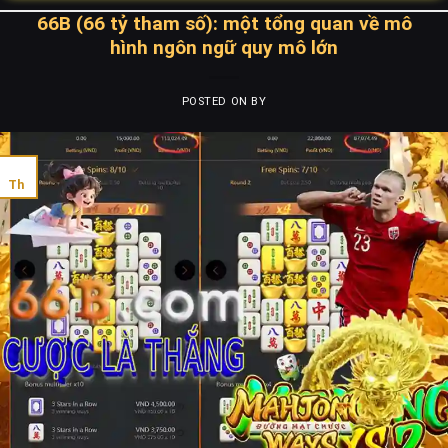
66B (66 tỷ tham số): một tổng quan về mô
hình ngôn ngữ quy mô lớn
POSTED ON
BY
Th