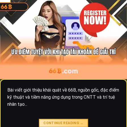
Bài viết giới thiệu khái quát về 66B, nguồn gốc, đặc điểm
kỹ thuật và tiềm năng ứng dụng trong CNTT và trí tuệ
nhân tạo...
CONTINUE READING
→