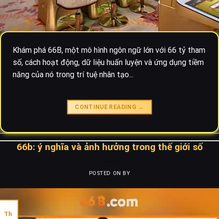
Khám phá 66B, một mô hình ngôn ngữ lớn với 66 tỷ tham
số, cách hoạt động, dữ liệu huấn luyện và ứng dụng tiềm
năng của nó trong trí tuệ nhân tạo...
CONTINUE READING
→
66b: ý nghĩa và ảnh hưởng trong thế giới số
POSTED ON
BY
Th