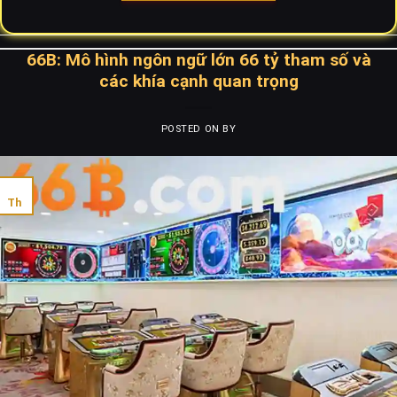
66B: Mô hình ngôn ngữ lớn 66 tỷ tham số và
các khía cạnh quan trọng
POSTED ON
BY
Th