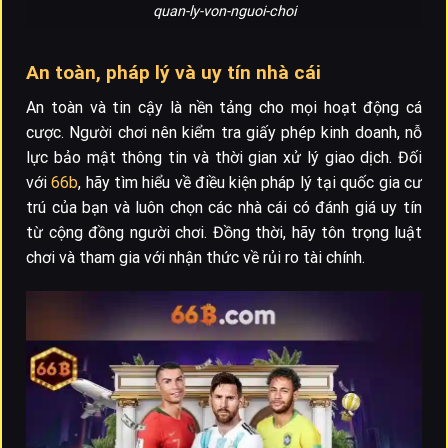
quan-ly-von-nguoi-choi
An toàn, pháp lý và uy tín nhà cái
An toàn và tin cậy là nền tảng cho mọi hoạt động cá
cược. Người chơi nên kiểm tra giấy phép kinh doanh, nỗ
lực bảo mật thông tin và thời gian xử lý giao dịch. Đối
với
66b
, hãy tìm hiểu về điều kiện pháp lý tại quốc gia cư
trú của bạn và luôn chọn các nhà cái có đánh giá uy tín
từ cộng đồng người chơi. Đồng thời, hãy tôn trọng luật
chơi và tham gia với nhận thức về rủi ro tài chính.