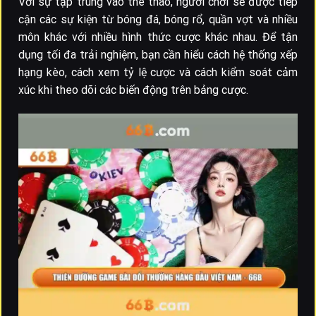
Với sự tập trung vào the thao, người chơi sẽ được tiếp
cận các sự kiện từ bóng đá, bóng rổ, quần vợt và nhiều
môn khác với nhiều hình thức cược khác nhau. Để tận
dụng tối đa trải nghiệm, bạn cần hiểu cách hệ thống xếp
hạng kèo, cách xem tỷ lệ cược và cách kiểm soát cảm
xúc khi theo dõi các biến động trên bảng cược.