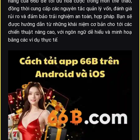
năng của 66b để tối ưu hóa cược trong môn the thao,
đồng thời cung cấp các nguyên tắc quản lý vốn, đánh giá
rủi ro và đảm bảo trải nghiệm an toàn, hợp pháp. Bạn sẽ
được hướng dẫn từ những khái niệm cơ bản cho tới các
chiến thuật nâng cao, với ngôn ngữ dễ hiểu và minh hoạ
bằng các ví dụ thực tế.