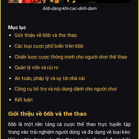
66b-dang-khi-cac-dinh-dam
Mục lục
Giới thiệu về 66b và the thao
Các loại cược phổ biến trên 66b
Chiến lược cược thông minh cho người chơi thể thao
Quản lý vốn và rủi ro
An toàn, pháp lý và uy tín nhà cái
Công cụ hỗ trợ và nội dung dành cho người chơi
Kết luận
Giới thiệu về 66b và the thao
66b là một nền tảng cá cược thể thao trực tuyến tập
trung vào trải nghiệm người dùng và đa dạng về loại kèo.