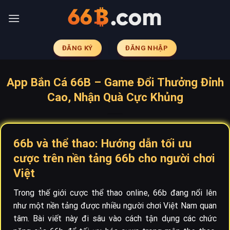
Skip
to
content
ĐĂNG KÝ
ĐĂNG NHẬP
App Bắn Cá 66B – Game Đổi Thưởng Đỉnh
Cao, Nhận Quà Cực Khủng
66b và thể thao: Hướng dẫn tối ưu
cược trên nền tảng 66b cho người chơi
Việt
Trong thế giới cược thể thao online, 66b đang nổi lên
như một nền tảng được nhiều người chơi Việt Nam quan
tâm. Bài viết này đi sâu vào cách tận dụng các chức