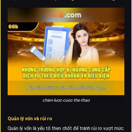
chien-luoc-cuoc-the-thao
Quản lý vốn và rủi ro
Quản lý vốn là yếu tố then chốt để tránh rủi ro vượt mức.