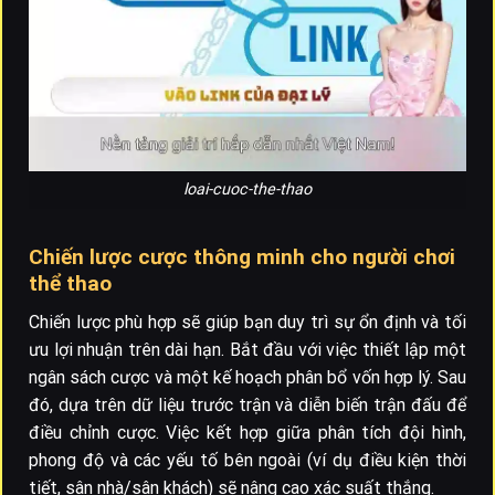
loai-cuoc-the-thao
Chiến lược cược thông minh cho người chơi
thể thao
Chiến lược phù hợp sẽ giúp bạn duy trì sự ổn định và tối
ưu lợi nhuận trên dài hạn. Bắt đầu với việc thiết lập một
ngân sách cược và một kế hoạch phân bổ vốn hợp lý. Sau
đó, dựa trên dữ liệu trước trận và diễn biến trận đấu để
điều chỉnh cược. Việc kết hợp giữa phân tích đội hình,
phong độ và các yếu tố bên ngoài (ví dụ điều kiện thời
tiết, sân nhà/sân khách) sẽ nâng cao xác suất thắng.