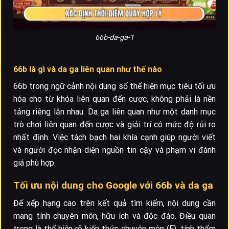
66b-da-ga-1
66b là gì và da ga liên quan như thế nào
66b trong ngữ cảnh nội dung số thể hiện mục tiêu tối ưu
hóa cho từ khóa liên quan đến cược, không phải là nền
tảng riêng lẫn nhau. Da ga liên quan như một danh mục
trò chơi liên quan đến cược và giải trí có mức độ rủi ro
nhất định. Việc tách bạch hai khía cạnh giúp người viết
và người đọc nhận diện nguồn tin cậy và phạm vi đánh
giá phù hợp.
Tối ưu nội dung cho Google với 66b và da ga
Để xếp hạng cao trên kết quả tìm kiếm, nội dung cần
mang tính chuyên môn, hữu ích và độc đáo. Điều quan
trọng là thể hiện rõ kiến thức chuyên môn (E), tính thẩm