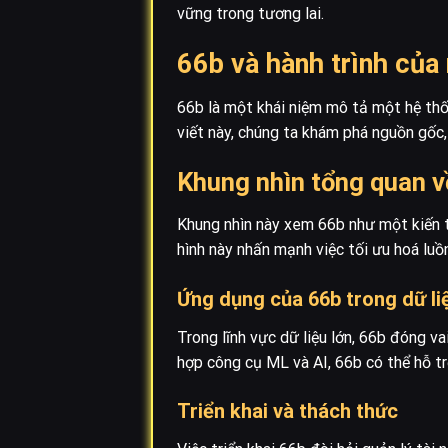
vững trong tương lai.
66b và hành trình của
66b là một khái niệm mô tả một hệ thốn
viết này, chúng ta khám phá nguồn gốc
Khung nhìn tổng quan v
Khung nhìn này xem 66b như một kiến tr
hình này nhấn mạnh việc tối ưu hoá luồ
Ứng dụng của 66b trong dữ li
Trong lĩnh vực dữ liệu lớn, 66b đóng va
hợp công cụ ML và AI, 66b có thể hỗ tr
Triển khai và thách thức