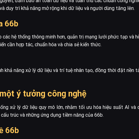
i nguyên, đảm bảo an toàn dữ liệu và tuân thủ các chuẩn công n
và duy trì khả năng mở rộng khi dữ liệu và người dùng tăng lên.
ủa 66b
các hệ thống thông minh hơn, quản trị mạng lưới phức tạp và hỗ
ển cần hợp tác, chuẩn hóa và chia sẻ kiến thức.
khả năng xử lý dữ liệu và trí tuệ nhân tạo, đồng thời đặt nền 
 một ý tưởng công nghệ
ng xử lý dữ liệu quy mô lớn, nhằm tối ưu hóa hiệu suất AI và q
, cấu trúc và những ứng dụng tiềm năng của 66b.
ề 66b