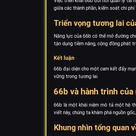
Việc triển khai 66b đòi hỏi quản lý tà
giữa các thành phần, kiểm soát chi phí 
Triển vọng tương lai c
Năng lực của 66b có thể mở đường cho 
tận dụng tiềm năng, cộng đồng phát tri
Kết luận
66b đại diện cho một cam kết đẩy mạnh 
vững trong tương lai.
66b và hành trình của
66b là một khái niệm mô tả một hệ thố
viết này, chúng ta khám phá nguồn gốc
Khung nhìn tổng quan v