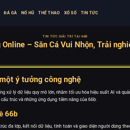
ĐÁ GÀ
NỔ HŨ
THỂ THAO
XỔ SỐ
TIN TỨC
TIN TỨC GIẢI TRÍ TẠI 66B
Online – Săn Cá Vui Nhộn, Trải nghiệ
 một ý tưởng công nghệ
g xử lý dữ liệu quy mô lớn, nhằm tối ưu hóa hiệu suất AI và quản
, cấu trúc và những ứng dụng tiềm năng của 66b.
ề 66b
úc đa lớp, kết nối dữ liệu, tính toán và giao diện người dùng th