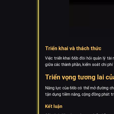
Triển khai và thách thức
Việc triển khai 66b đòi hỏi quản lý t
giữa các thành phần, kiểm soát chi phí 
Triển vọng tương lai c
Năng lực của 66b có thể mở đường cho 
tận dụng tiềm năng, cộng đồng phát tri
Kết luận