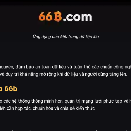
Ứng dụng của 66b trong dữ liệu lớn
ài nguyên, đảm bảo an toàn dữ liệu và tuân thủ các chuẩn công 
và duy trì khả năng mở rộng khi dữ liệu và người dùng tăng lên.
ủa 66b
các hệ thống thông minh hơn, quản trị mạng lưới phức tạp và h
ển cần hợp tác, chuẩn hóa và chia sẻ kiến thức.