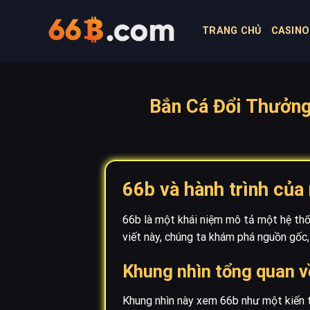
Skip
to
TRANG CHỦ
CASINO
content
Bắn Cá Đổi Thưởng 
66b và hành trình của
66b là một khái niệm mô tả một hệ thốn
viết này, chúng ta khám phá nguồn gốc
Khung nhìn tổng quan v
Khung nhìn này xem 66b như một kiến tr