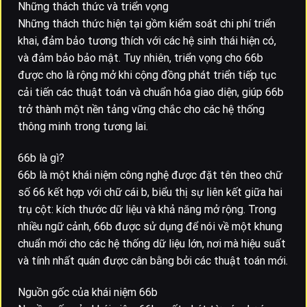
Những thách thức và triển vọng
Những thách thức hiện tại gồm kiểm soát chi phí triển
khai, đảm bảo tương thích với các hệ sinh thái hiện có,
và đảm bảo bảo mật. Tuy nhiên, triển vọng cho 66b
được cho là rộng mở khi cộng đồng phát triển tiếp tục
cải tiến các thuật toán và chuẩn hóa giao diện, giúp 66b
trở thành một nền tảng vững chắc cho các hệ thống
thông minh trong tương lai.
66b là gì?
66b là một khái niệm công nghệ được đặt tên theo chữ
số 66 kết hợp với chữ cái b, biểu thị sự liên kết giữa hai
trụ cột: kích thước dữ liệu và khả năng mở rộng. Trong
nhiều ngữ cảnh, 66b được sử dụng để nói về một khung
chuẩn mới cho các hệ thống dữ liệu lớn, nơi mà hiệu suất
và tính nhất quán được cân bằng bởi các thuật toán mới.
Nguồn gốc của khái niệm 66b