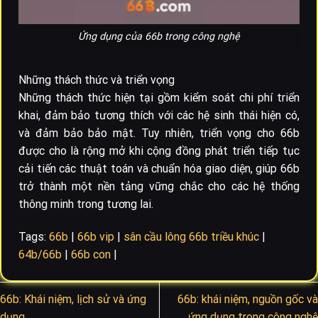
Ứng dụng của 66b trong công nghệ
Những thách thức và triển vọng
Những thách thức hiện tại gồm kiểm soát chi phí triển
khai, đảm bảo tương thích với các hệ sinh thái hiện có,
và đảm bảo bảo mật. Tuy nhiên, triển vọng cho 66b
được cho là rộng mở khi cộng đồng phát triển tiếp tục
cải tiến các thuật toán và chuẩn hóa giao diện, giúp 66b
trở thành một nền tảng vững chắc cho các hệ thống
thông minh trong tương lai.
Tags:
66b
|
66b vip
|
sân cầu lông 66b triều khúc
|
64b/66b
|
66b con
|
66b: Khái niệm, lịch sử và ứng
66b: khái niệm, nguồn gốc và
dụng
ứng dụng trong công nghệ