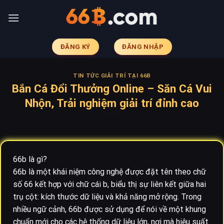
Skip
to
content
ĐĂNG KÝ
ĐĂNG NHẬP
TIN TỨC GIẢI TRÍ TẠI 66B
Bắn Cá Đổi Thưởng Online – Săn Cá Vui
Nhộn, Trải nghiệm giải trí đỉnh cao
66b là gì?
66b là một khái niệm công nghệ được đặt tên theo chữ
số 66 kết hợp với chữ cái b, biểu thị sự liên kết giữa hai
trụ cột: kích thước dữ liệu và khả năng mở rộng. Trong
nhiều ngữ cảnh, 66b được sử dụng để nói về một khung
chuẩn mới cho các hệ thống dữ liệu lớn, nơi mà hiệu suất