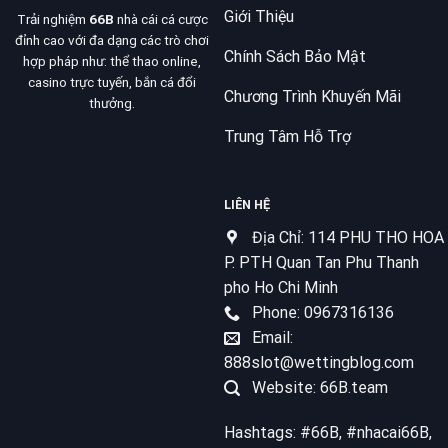
Giới Thiệu
Trải nghiệm
66B
nhà cái cá cược
đỉnh cao với đa dạng các trò chơi
Chính Sách Bảo Mật
hợp pháp như: thể thao online,
casino trực tuyến, bắn cá đổi
Chương Trình Khuyến Mãi
thưởng.
Trung Tâm Hỗ Trợ
LIÊN HỆ
Địa Chỉ: 114 PHU THO HOA
P. PTH Quan Tan Phu Thanh
pho Ho Chi Minh
Phone: 0967316136
Email:
888slot@wettingblog.com
Website: 66B.team
Hashtags: #66B, #nhacai66B,