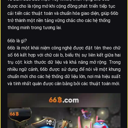
được cho là rộng mở khi cộng đồng phát triển tiếp tục
cải tiến các thuật toán và chuẩn hóa giao diện, giúp 66b
trở thành một nền tảng vững chắc cho các hệ thống
thông minh trong tương lai.
66b là gì?
66b là một khái niệm công nghệ được đặt tên theo chữ
số 66 kết hợp với chữ cái b, biểu thị sự liên kết giữa hai
trụ cột: kích thước dữ liệu và khả năng mở rộng. Trong
nhiều ngữ cảnh, 66b được sử dụng để nói về một khung
chuẩn mới cho các hệ thống dữ liệu lớn, nơi mà hiệu suất
và tính nhất quán được cân bằng bởi các thuật toán mới.