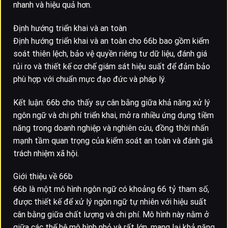
nhanh và hiệu quả hơn.
Định hướng triển khai và an toàn
Định hướng triển khai và an toàn cho 66b bao gồm kiểm
soát thiên lệch, bảo vệ quyền riêng tư dữ liệu, đánh giá
rủi ro và thiết kế cơ chế giám sát hiệu suất để đảm bảo
phù hợp với chuẩn mực đạo đức và pháp lý.
Kết luận: 66b cho thấy sự cân bằng giữa khả năng xử lý
ngôn ngữ và chi phí triển khai, mở ra nhiều ứng dụng tiềm
năng trong doanh nghiệp và nghiên cứu, đồng thời nhấn
mạnh tầm quan trọng của kiểm soát an toàn và đánh giá
trách nhiệm xã hội.
Giới thiệu về 66b
66b là một mô hình ngôn ngữ có khoảng 66 tỷ tham số,
được thiết kế để xử lý ngôn ngữ tự nhiên với hiệu suất
cân bằng giữa chất lượng và chi phí. Mô hình này nằm ở
giữa các thế hệ mô hình nhỏ và rất lớn, mang lại khả năng