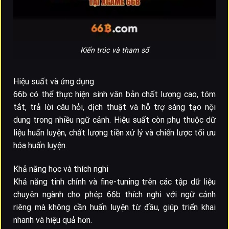
Kiến trúc và tham số
Hiệu suất và ứng dụng
66b có thể thực hiện sinh văn bản chất lượng cao, tóm
tắt, trả lời câu hỏi, dịch thuật và hỗ trợ sáng tạo nội
dung trong nhiều ngữ cảnh. Hiệu suất còn phụ thuộc dữ
liệu huấn luyện, chất lượng tiền xử lý và chiến lược tối ưu
hóa huấn luyện.
Khả năng học và thích nghi
Khả năng tinh chỉnh và fine-tuning trên các tập dữ liệu
chuyên ngành cho phép 66b thích nghi với ngữ cảnh
riêng mà không cần huấn luyện từ đầu, giúp triển khai
nhanh và hiệu quả hơn.