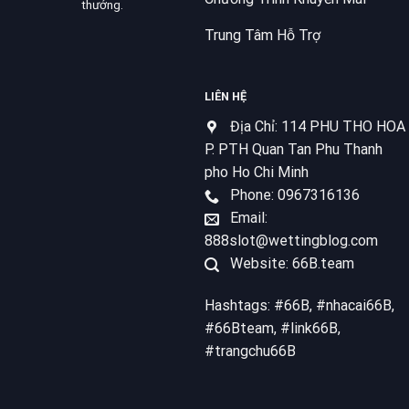
thưởng.
Trung Tâm Hỗ Trợ
LIÊN HỆ
Địa Chỉ: 114 PHU THO HOA
P. PTH Quan Tan Phu Thanh
pho Ho Chi Minh
Phone: 0967316136
Email:
888slot@wettingblog.com
Website: 66B.team
Hashtags: #66B, #nhacai66B,
#66Bteam, #link66B,
#trangchu66B