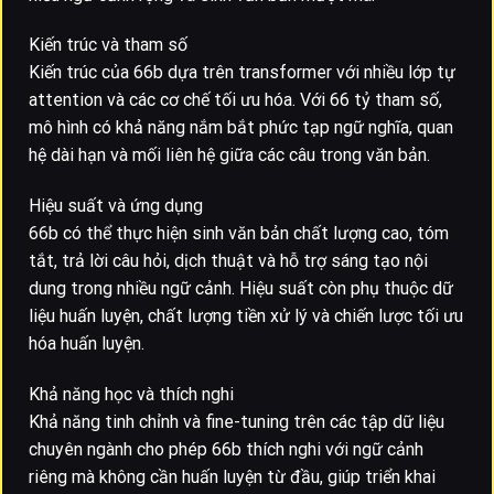
Kiến trúc và tham số
Kiến trúc của 66b dựa trên transformer với nhiều lớp tự
attention và các cơ chế tối ưu hóa. Với 66 tỷ tham số,
mô hình có khả năng nắm bắt phức tạp ngữ nghĩa, quan
hệ dài hạn và mối liên hệ giữa các câu trong văn bản.
Hiệu suất và ứng dụng
66b có thể thực hiện sinh văn bản chất lượng cao, tóm
tắt, trả lời câu hỏi, dịch thuật và hỗ trợ sáng tạo nội
dung trong nhiều ngữ cảnh. Hiệu suất còn phụ thuộc dữ
liệu huấn luyện, chất lượng tiền xử lý và chiến lược tối ưu
hóa huấn luyện.
Khả năng học và thích nghi
Khả năng tinh chỉnh và fine-tuning trên các tập dữ liệu
chuyên ngành cho phép 66b thích nghi với ngữ cảnh
riêng mà không cần huấn luyện từ đầu, giúp triển khai