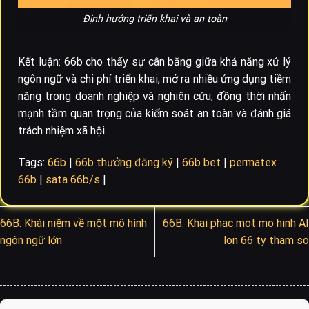
Định hướng triển khai và an toàn
Kết luận: 66b cho thấy sự cân bằng giữa khả năng xử lý
ngôn ngữ và chi phí triển khai, mở ra nhiều ứng dụng tiềm
năng trong doanh nghiệp và nghiên cứu, đồng thời nhấn
mạnh tầm quan trọng của kiểm soát an toàn và đánh giá
trách nhiệm xã hội.
Tags:
66b
|
66b thưởng đăng ký
|
66b bet
|
permatex
66b
|
sata 66b/s
|
66B: Khái niệm về một mô hình
66B: Khai phac mot mo hinh AI
ngôn ngữ lớn
lon 66 ty tham so