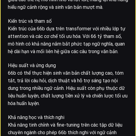
hiểu ngữ cảnh rộng và sinh văn bản mượt mà.
Kiến trúc và tham số
Kiến trúc của 66b dựa trên transformer với nhiều lớp tự
attention và các cơ chế tối ưu hóa. Với 66 tỷ tham số,
mô hình có khả năng nắm bắt phức tạp ngữ nghĩa, quan
hệ dài hạn và mối liên hệ giữa các câu trong văn bản.
Hiệu suất và ứng dụng
66b có thể thực hiện sinh văn bản chất lượng cao, tóm
tắt, trả lời câu hỏi, dịch thuật và hỗ trợ sáng tạo nội
dung trong nhiều ngữ cảnh. Hiệu suất còn phụ thuộc dữ
liệu huấn luyện, chất lượng tiền xử lý và chiến lược tối ưu
hóa huấn luyện.
Khả năng học và thích nghi
Khả năng tinh chỉnh và fine-tuning trên các tập dữ liệu
chuyên ngành cho phép 66b thích nghi với ngữ cảnh