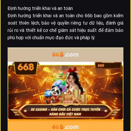
Định hướng triển khai và an toàn
Định hướng triển khai và an toàn cho 66b bao gồm kiểm
soát thiên lệch, bảo vệ quyền riêng tư dữ liệu, đánh giá
rủi ro và thiết kế cơ chế giám sát hiệu suất để đảm bảo
phù hợp với chuẩn mực đạo đức và pháp lý.