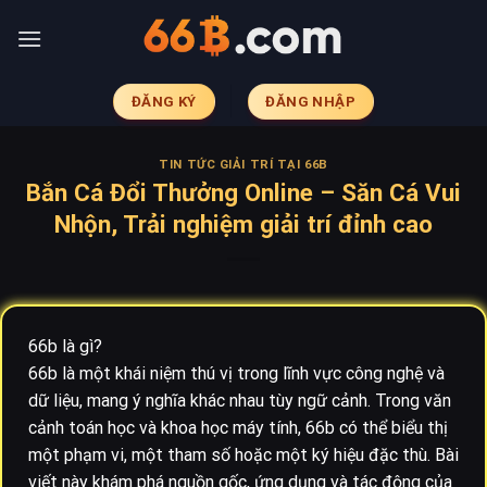
Skip
to
content
ĐĂNG KÝ
ĐĂNG NHẬP
TIN TỨC GIẢI TRÍ TẠI 66B
Bắn Cá Đổi Thưởng Online – Săn Cá Vui
Nhộn, Trải nghiệm giải trí đỉnh cao
66b là gì?
66b là một khái niệm thú vị trong lĩnh vực công nghệ và
dữ liệu, mang ý nghĩa khác nhau tùy ngữ cảnh. Trong văn
cảnh toán học và khoa học máy tính, 66b có thể biểu thị
một phạm vi, một tham số hoặc một ký hiệu đặc thù. Bài
viết này khám phá nguồn gốc, ứng dụng và tác động của