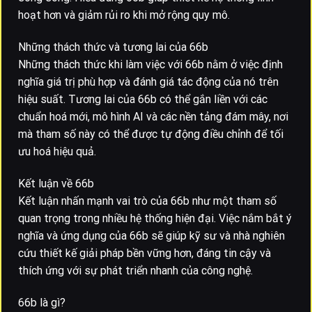
hoạt hơn và giảm rủi ro khi mở rộng quy mô.
Những thách thức và tương lai của 66b
Những thách thức khi làm việc với 66b nằm ở việc định
nghĩa giá trị phù hợp và đánh giá tác động của nó trên
hiệu suất. Tương lai của 66b có thể gắn liền với các
chuẩn hoá mới, mô hình AI và các nền tảng đám mây, nơi
mà tham số này có thể được tự động điều chỉnh để tối
ưu hoá hiệu quả.
Kết luận về 66b
Kết luận nhấn mạnh vai trò của 66b như một tham số
quan trọng trong nhiều hệ thống hiện đại. Việc nắm bắt ý
nghĩa và ứng dụng của 66b sẽ giúp kỹ sư và nhà nghiên
cứu thiết kế giải pháp bền vững hơn, đáng tin cậy và
thích ứng với sự phát triển nhanh của công nghệ.
66b là gì?