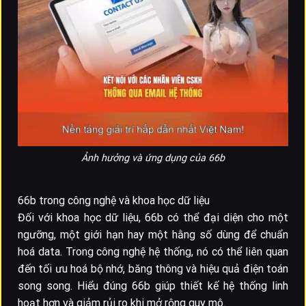
Ảnh hưởng và ứng dụng của 66b
66b trong công nghệ và khoa học dữ liệu
Đối với khoa học dữ liệu, 66b có thể đại diện cho một
ngưỡng, một giới hạn hay một hằng số dùng để chuẩn
hoá data. Trong công nghệ hệ thống, nó có thể liên quan
đến tối ưu hoá bộ nhớ, băng thông và hiệu quả điện toán
song song. Hiểu đúng 66b giúp thiết kế hệ thống linh
hoạt hơn và giảm rủi ro khi mở rộng quy mô.