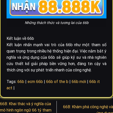
Những thách thức và tương lai của 66b
Kết luận về 66b
Kết luận nhấn mạnh vai trò của 66b như một tham số
quan trọng trong nhiều hệ thống hiện đại. Việc nắm bắt ý
nghĩa và ứng dụng của 66b sẽ giúp kỹ sư và nhà nghiên
cứu thiết kế giải pháp bền vững hơn, đáng tin cậy và
thích ứng với sự phát triển nhanh của công nghệ.
Tags:
66b
|
ecm 66b
|
66b of the b
|
66b mới
|
66b it
act
|
66B: Khai thác và ý nghĩa của
66B: Khám phá công nghệ và
mô hình ngôn ngữ 66 tỷ tham