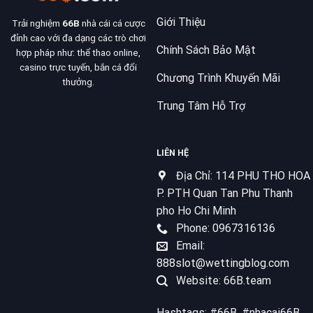
Giới Thiệu
Trải nghiệm
66B
nhà cái cá cược
đỉnh cao với đa dạng các trò chơi
Chính Sách Bảo Mật
hợp pháp như: thể thao online,
casino trực tuyến, bắn cá đổi
Chương Trình Khuyến Mãi
thưởng.
Trung Tâm Hỗ Trợ
LIÊN HỆ
Địa Chỉ: 114 PHU THO HOA
P. PTH Quan Tan Phu Thanh
pho Ho Chi Minh
Phone: 0967316136
Email:
888slot@wettingblog.com
Website: 66B.team
Hashtags: #66B, #nhacai66B,