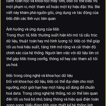
cảnh toán học và khoa học máy tính, 66b có thể biểu thị
một phạm vi, một tham số hoặc một ký hiệu đặc thù. Bài
viết này khám phá nguồn gốc, ứng dụng và tác động của
66b đến các lĩnh vực liên quan.
Ảnh hưởng và ứng dụng của 66b
Trong thực tế, 66b thường xuất hiện khi mô tả cấu trúc
dữ liệu, thuật toán hay mô hình lượng tử. 66b có thể giúp
tối ưu hoá hiệu suất, tăng tính mở rộng và cải thiện độ
chính xác của hệ thống. Người làm việc với dữ liệu lớn có
thể gặp 66b trong config, thông số hay các tham số tối
ưu hoá.
66b trong công nghệ và khoa học dữ liệu
Đối với khoa học dữ liệu, 66b có thể đại diện cho một
ngưỡng, một giới hạn hay một hằng số dùng để chuẩn
hoá data. Trong công nghệ hệ thống, nó có thể liên quan
đến tối ưu hoá bộ nhớ, băng thông và hiệu quả điện toán
song song. Hiểu đúng 66b giúp thiết kế hệ thống linh