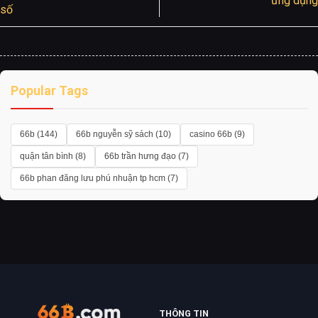
ứng dụng
số
Popular Tags
66b (144)
66b nguyễn sỹ sách (10)
casino 66b (9)
quận tân bình (8)
66b trần hưng đạo (7)
66b phan đăng lưu phú nhuận tp hcm (7)
THÔNG TIN