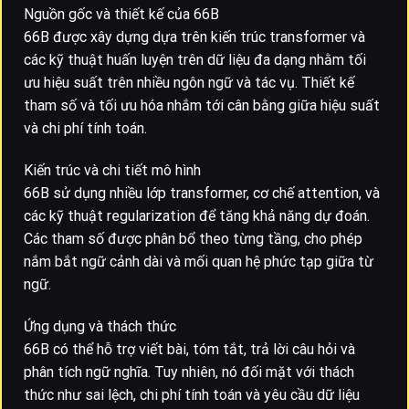
Nguồn gốc và thiết kế của 66B
66B được xây dựng dựa trên kiến trúc transformer và
các kỹ thuật huấn luyện trên dữ liệu đa dạng nhằm tối
ưu hiệu suất trên nhiều ngôn ngữ và tác vụ. Thiết kế
tham số và tối ưu hóa nhắm tới cân bằng giữa hiệu suất
và chi phí tính toán.
Kiến trúc và chi tiết mô hình
66B sử dụng nhiều lớp transformer, cơ chế attention, và
các kỹ thuật regularization để tăng khả năng dự đoán.
Các tham số được phân bổ theo từng tầng, cho phép
nắm bắt ngữ cảnh dài và mối quan hệ phức tạp giữa từ
ngữ.
Ứng dụng và thách thức
66B có thể hỗ trợ viết bài, tóm tắt, trả lời câu hỏi và
phân tích ngữ nghĩa. Tuy nhiên, nó đối mặt với thách
thức như sai lệch, chi phí tính toán và yêu cầu dữ liệu