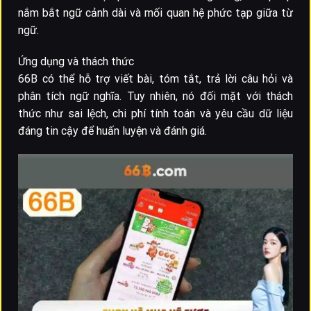
nắm bắt ngữ cảnh dài và mối quan hệ phức tạp giữa từ
ngữ.
Ứng dụng và thách thức
66B có thể hỗ trợ viết bài, tóm tắt, trả lời câu hỏi và
phân tích ngữ nghĩa. Tuy nhiên, nó đối mặt với thách
thức như sai lệch, chi phí tính toán và yêu cầu dữ liệu
đáng tin cậy để huấn luyện và đánh giá.