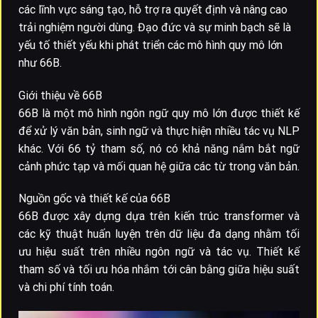
các lĩnh vực sáng tạo, hỗ trợ ra quyết định và nâng cao
trải nghiệm người dùng. Đạo đức và sự minh bạch sẽ là
yếu tố thiết yếu khi phát triển các mô hình quy mô lớn
như 66B.
Giới thiệu về 66B
66B là một mô hình ngôn ngữ quy mô lớn được thiết kế
để xử lý văn bản, sinh ngữ và thực hiện nhiều tác vụ NLP
khác. Với 66 tỷ tham số, nó có khả năng nắm bắt ngữ
cảnh phức tạp và mối quan hệ giữa các từ trong văn bản.
Nguồn gốc và thiết kế của 66B
66B được xây dựng dựa trên kiến trúc transformer và
các kỹ thuật huấn luyện trên dữ liệu đa dạng nhằm tối
ưu hiệu suất trên nhiều ngôn ngữ và tác vụ. Thiết kế
tham số và tối ưu hóa nhắm tới cân bằng giữa hiệu suất
và chi phí tính toán.