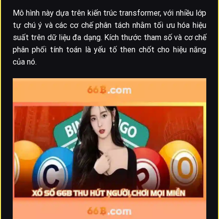
Mô hình này dựa trên kiến trúc transformer, với nhiều lớp
tự chú ý và các cơ chế phân tách nhằm tối ưu hóa hiệu
suất trên dữ liệu đa dạng. Kích thước tham số và cơ chế
phân phối tính toán là yếu tố then chốt cho hiệu năng
của nó.