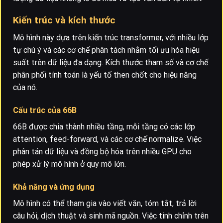
Kiến trúc và kích thước
Mô hình này dựa trên kiến trúc transformer, với nhiều lớp
tự chú ý và các cơ chế phân tách nhằm tối ưu hóa hiệu
suất trên dữ liệu đa dạng. Kích thước tham số và cơ chế
phân phối tính toán là yếu tố then chốt cho hiệu năng
của nó.
Cấu trúc của 66B
66B được chia thành nhiều tầng, mỗi tầng có các lớp
attention, feed-forward, và các cơ chế normalize. Việc
phân tán dữ liệu và đồng bộ hóa trên nhiều GPU cho
phép xử lý mô hình ở quy mô lớn.
Khả năng và ứng dụng
Mô hình có thể tham gia vào viết văn, tóm tắt, trả lời
câu hỏi, dịch thuật và sinh mã nguồn. Việc tinh chỉnh trên