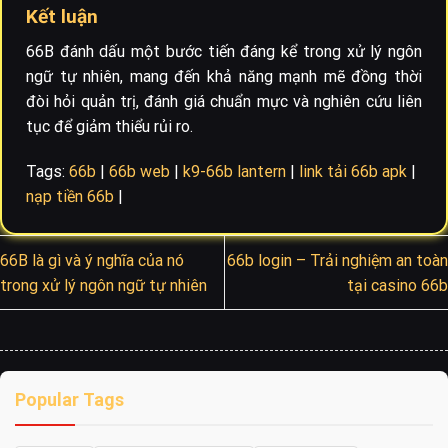
Kết luận
66B đánh dấu một bước tiến đáng kể trong xử lý ngôn
ngữ tự nhiên, mang đến khả năng mạnh mẽ đồng thời
đòi hỏi quản trị, đánh giá chuẩn mực và nghiên cứu liên
tục để giảm thiểu rủi ro.
Tags:
66b
|
66b web
|
k9-66b lantern
|
link tải 66b apk
|
nạp tiền 66b
|
66B là gì và ý nghĩa của nó
66b login – Trải nghiệm an toàn
trong xử lý ngôn ngữ tự nhiên
tại casino 66b
Popular Tags