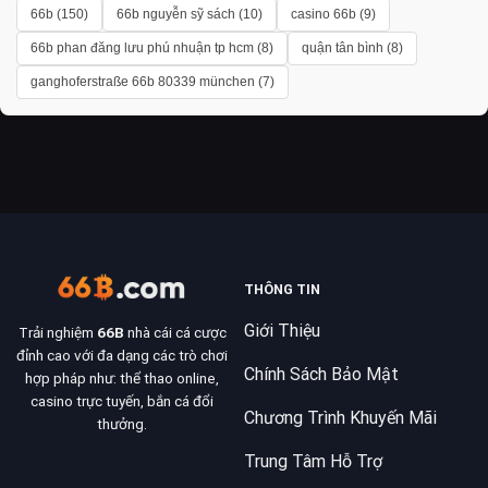
66b (150)
66b nguyễn sỹ sách (10)
casino 66b (9)
66b phan đăng lưu phú nhuận tp hcm (8)
quận tân bình (8)
ganghoferstraße 66b 80339 münchen (7)
THÔNG TIN
Giới Thiệu
Trải nghiệm
66B
nhà cái cá cược
đỉnh cao với đa dạng các trò chơi
Chính Sách Bảo Mật
hợp pháp như: thể thao online,
casino trực tuyến, bắn cá đổi
Chương Trình Khuyến Mãi
thưởng.
Trung Tâm Hỗ Trợ