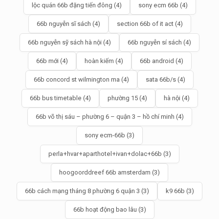
lộc quán 66b đặng tiến đông (4)
sony ecm 66b (4)
66b nguyễn sĩ sách (4)
section 66b of it act (4)
66b nguyễn sỹ sách hà nội (4)
66b nguyễn sí sách (4)
66b mới (4)
hoàn kiếm (4)
66b android (4)
66b concord st wilmington ma (4)
sata 66b/s (4)
66b bus timetable (4)
phường 15 (4)
hà nội (4)
66b võ thị sáu – phường 6 – quận 3 – hồ chí minh (4)
sony ecm-66b (3)
perla+hvar+aparthotel+ivan+dolac+66b (3)
hoogoorddreef 66b amsterdam (3)
66b cách mạng tháng 8 phường 6 quận 3 (3)
k9 66b (3)
66b hoạt động bao lâu (3)