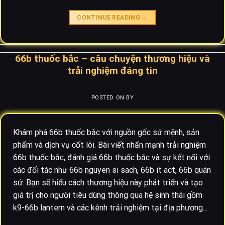
CONTINUE READING
→
66b thuốc bắc – câu chuyện thương hiệu và
trải nghiệm đáng tin
POSTED ON
BY
Khám phá 66b thuốc bắc với nguồn gốc sứ mệnh, sản
phẩm và dịch vụ cốt lõi. Bài viết nhấn mạnh trải nghiệm
66b thuốc bắc, đánh giá 66b thuốc bắc và sự kết nối với
các đối tác như 66b nguyen si sach, 66b it act, 66b quán
sứ. Bạn sẽ hiểu cách thương hiệu này phát triển và tạo
giá trị cho người tiêu dùng thông qua hệ sinh thái gồm
k9-66b lantern và các kênh trải nghiệm tại địa phương...