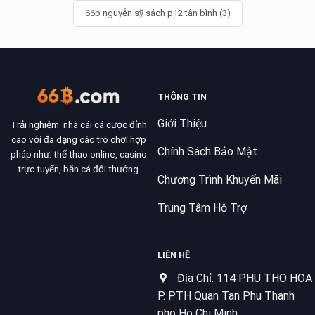
66b nguyễn sỹ sách p12 tân bình (3)
THÔNG TIN
Giới Thiệu
Trải nghiệm
nhà cái cá cược đỉnh
cao với đa dạng các trò chơi hợp
Chính Sách Bảo Mật
pháp như: thể thao online, casino
trực tuyến, bắn cá đổi thưởng.
Chương Trình Khuyến Mãi
Trung Tâm Hỗ Trợ
LIÊN HỆ
Địa Chỉ: 114 PHU THO HOA
P. PTH Quan Tan Phu Thanh
pho Ho Chi Minh