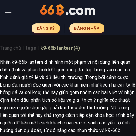
Skip
to
content
ĐĂNG KÝ
ĐĂNG NHẬP
Trang chủ
|
tags
|
k9-66b lantern(4)
Nhãn k9-66b lantern định hình một phạm vi nội dung liên quan
nhận định và phân tích kết quả bóng đá, tập trung vào các mô
hình đánh giá tỷ lệ và dữ liệu thị trường. Trong bối cảnh cược
bóng đá, người đọc quen với các khái niệm như kèo nhà cái, tỷ lệ
bóng đá và soi kèo; thẻ này giúp gom nhóm các bài viết về nhận
định trận đấu, phân tích số liệu và giải thích ý nghĩa các thuật
ngữ mà người chơi gặp phải khi theo dõi thị trường. Nội dung
liên quan tới thẻ này chú trọng cách tiếp cận khoa học, trình bày
nguồn dữ liệu một cách khách quan và so sánh các yếu tố ảnh
hưởng đến dự đoán, từ đó nâng cao nhận thức về k9-66b