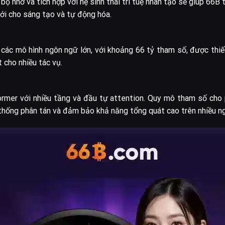
a bộ nhớ và tích hợp với hệ sinh thái trí tuệ nhân tạo sẽ giúp 6
mới cho sáng tạo và tự động hóa.
 các mô hình ngôn ngữ lớn, với khoảng 66 tỷ tham số, được thiế
 cho nhiều tác vụ.
ormer với nhiều tầng và đầu tự attention. Quy mô tham số ch
ệ thống phân tán và đảm bảo khả năng tổng quát cao trên nhiều n