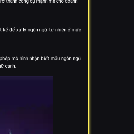
6B trở thành công cụ mạnh mẽ cho doanh
t kế để xử lý ngôn ngữ tự nhiên ở mức
o phép mô hình nhận biết mẫu ngôn ngữ
gữ cảnh.