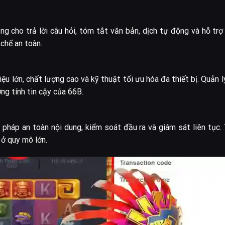
g cho trả lời câu hỏi, tóm tắt văn bản, dịch tự động và hỗ trợ 
 chế an toàn.
iệu lớn, chất lượng cao và kỹ thuật tối ưu hóa đa thiết bị. Quản 
ng tính tin cậy của 66B.
pháp an toàn nội dung, kiểm soát đầu ra và giám sát liên tục. 
 ở quy mô lớn.