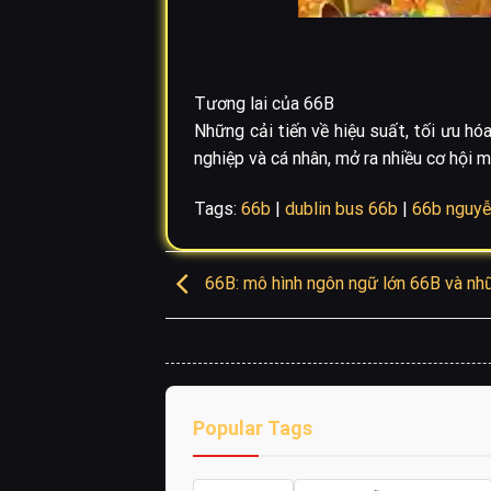
Tương lai của 66B
Những cải tiến về hiệu suất, tối ưu hó
nghiệp và cá nhân, mở ra nhiều cơ hội 
Tags:
66b
|
dublin bus 66b
|
66b nguyễn
66B: mô hình ngôn ngữ lớn 66B và nh
Popular Tags