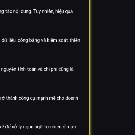
g tác nội dung. Tuy nhiên, hiệu quả
ý dữ liệu, công bằng và kiểm soát thiên
 nguyên tính toán và chi phí cũng là
6B trở thành công cụ mạnh mẽ cho doanh
 kế để xử lý ngôn ngữ tự nhiên ở mức