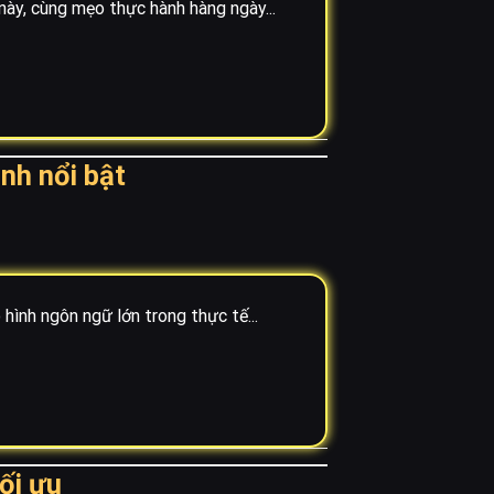
này, cùng mẹo thực hành hàng ngày...
nh nổi bật
hình ngôn ngữ lớn trong thực tế...
ối ưu