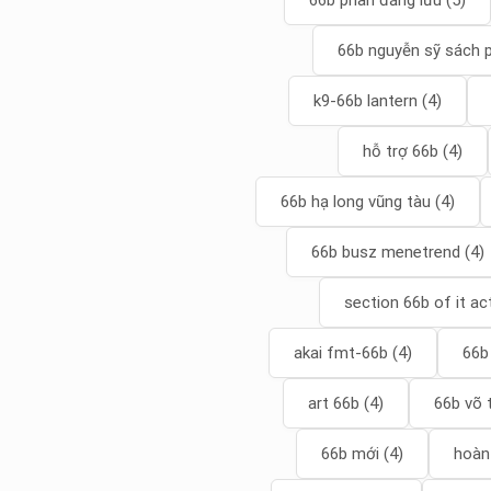
66b phan đăng lưu (5)
66b nguyễn sỹ sách p
k9-66b lantern (4)
hỗ trợ 66b (4)
66b hạ long vũng tàu (4)
66b busz menetrend (4)
section 66b of it act
akai fmt-66b (4)
66b
art 66b (4)
66b võ 
66b mới (4)
hoàn