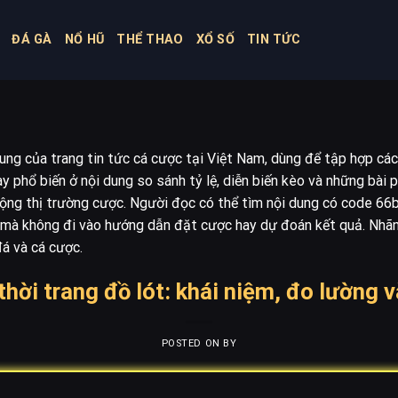
ĐÁ GÀ
NỔ HŨ
THỂ THAO
XỔ SỐ
TIN TỨC
ng của trang tin tức cá cược tại Việt Nam, dùng để tập hợp các b
ày phổ biến ở nội dung so sánh tỷ lệ, diễn biến kèo và những bài
động thị trường cược. Người đọc có thể tìm nội dung có code 66b
, mà không đi vào hướng dẫn đặt cược hay dự đoán kết quả. Nhãn
đá và cá cược.
thời trang đồ lót: khái niệm, đo lường 
POSTED ON
BY