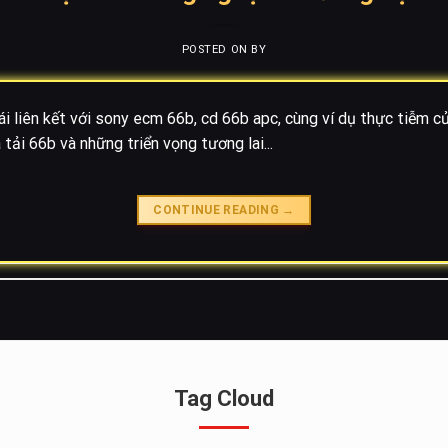
POSTED ON
BY
 thái liên kết với sony ecm 66b, cd 66b apc, cùng ví dụ thực tiễm
tải 66b và những triển vọng tương lai...
CONTINUE READING
→
Tag Cloud