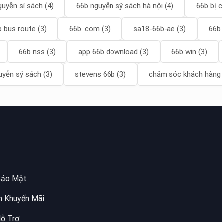
uyễn sí sách (4)
66b nguyễn sỹ sách hà nội (4)
66b bị c
 bus route (3)
66b .com (3)
sa18-66b-ae (3)
66b 
66b nss (3)
app 66b download (3)
66b win (3)
uyễn sý sách (3)
stevens 66b (3)
chăm sóc khách hàng 
Bảo Mật
h Khuyến Mãi
ỗ Trợ