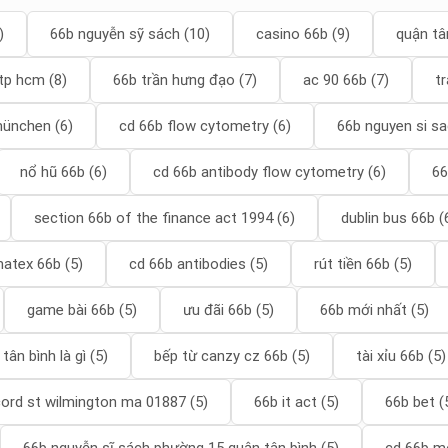
)
66b nguyễn sỹ sách (10)
casino 66b (9)
quận tân
tp hcm (8)
66b trần hưng đạo (7)
ac 90 66b (7)
t
ünchen (6)
cd 66b flow cytometry (6)
66b nguyen si sa
nổ hũ 66b (6)
cd 66b antibody flow cytometry (6)
66
section 66b of the finance act 1994 (6)
dublin bus 66b (
atex 66b (5)
cd 66b antibodies (5)
rút tiền 66b (5)
game bài 66b (5)
ưu đãi 66b (5)
66b mới nhất (5)
ân bình là gì (5)
bếp từ canzy cz 66b (5)
tài xỉu 66b (5)
ord st wilmington ma 01887 (5)
66b it act (5)
66b bet (