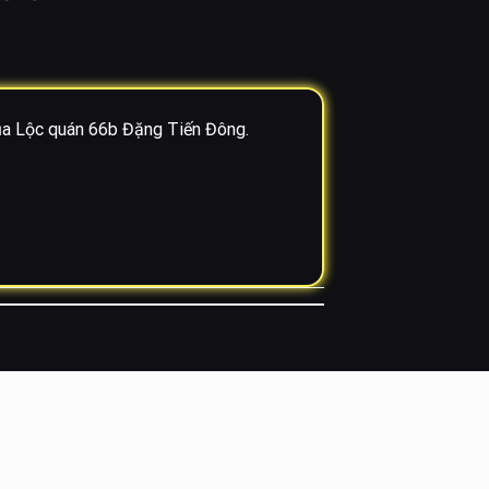
 của Lộc quán 66b Đặng Tiến Đông.