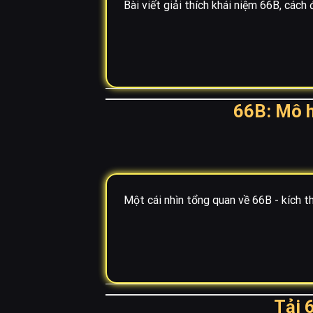
Bài viết giải thích khái niệm 66B, các
66B: Mô h
Một cái nhìn tổng quan về 66B - kích th
Tải 