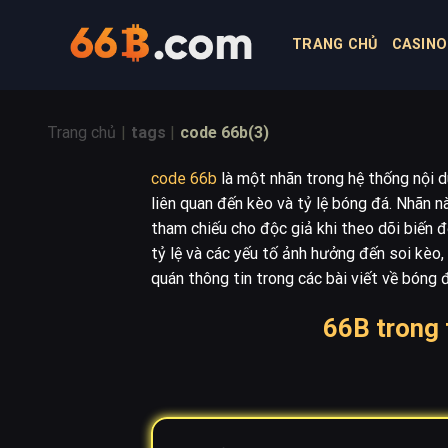
Skip
to
TRANG CHỦ
CASINO
content
Trang chủ
|
tags
|
code 66b(3)
code 66b
là một nhãn trong hệ thống nội du
liên quan đến kèo và tỷ lệ bóng đá. Nhãn n
tham chiếu cho độc giả khi theo dõi biến 
tỷ lệ và các yếu tố ảnh hưởng đến soi kèo
quán thông tin trong các bài viết về bóng 
66B trong 