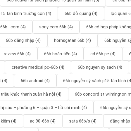
66b nguyễn sĩ sách phường 15 quận tân bình (5)
cd 66b m
15 tân bình trường con (4)
66b đỗ quang (4)
lộc quán 6
66b . com (4)
sony ecm 66b (4)
66b có hợp pháp không
66b đăng nhập (4)
hornsgatan 66b (4)
66b nguyễn sỹ
review 66b (4)
66b hoàn tiền (4)
cd 66b pe (4)
đ
creative medical pc-66b (4)
66b nguyen sy sach (4)
 (4)
66b android (4)
66b nguyễn sỹ sách p15 tân bình (4
 triều khúc thanh xuân hà nội (4)
66b concord st wilmington m
thị sáu – phường 6 – quận 3 – hồ chí minh (4)
66b nguyễn sỹ s
 kiếm (4)
ac 90-66b (4)
sata 66b/s (4)
đăng nhập 