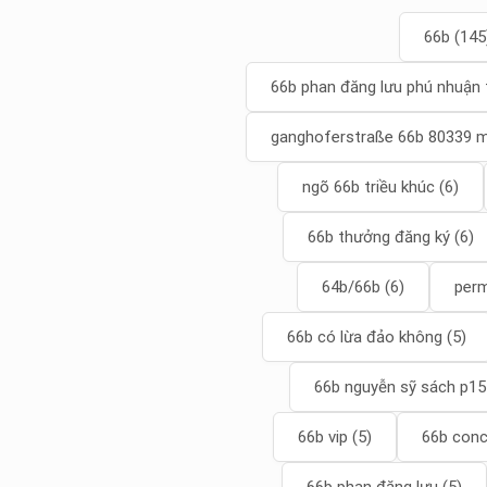
66b (145
66b phan đăng lưu phú nhuận 
ganghoferstraße 66b 80339 m
ngõ 66b triều khúc (6)
66b thưởng đăng ký (6)
64b/66b (6)
perm
66b có lừa đảo không (5)
66b nguyễn sỹ sách p15 t
66b vip (5)
66b conc