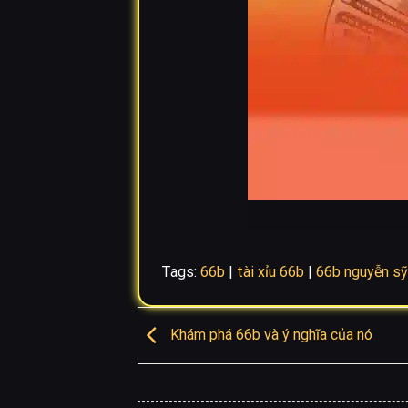
Tags:
66b
|
tài xỉu 66b
|
66b nguyễn sỹ
Khám phá 66b và ý nghĩa của nó