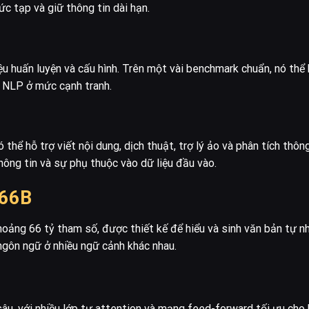
c tạp và giữ thông tin dài hạn.
u huấn luyện và cấu hình. Trên một vài benchmark chuẩn, nó thể hi
ụ NLP ở mức cạnh tranh.
thể hỗ trợ viết nội dung, dịch thuật, trợ lý ảo và phân tích thôn
thông tin và sự phụ thuộc vào dữ liệu đầu vào.
 66B
hoảng 66 tỷ tham số, được thiết kế để hiểu và sinh văn bản tự n
 ngôn ngữ ở nhiều ngữ cảnh khác nhau.
sâu, với nhiều lớp tự attention và mạng feed-forward tối ưu cho