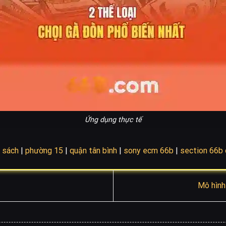
Ứng dụng thực tế
 sách
|
phường 15
|
quận tân bình
|
sony ecm 66b
|
section 66b 
Mô hình 