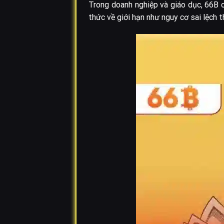
Trong doanh nghiệp và giáo dục, 66B có
thức về giới hạn như nguy cơ sai lệch 