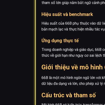
tham số lớn giúp nắm bắt ngữ cảnh phứ
Hiệu suất và benchmark
Hiệu suất của 66B phụ thuộc vào dữ liệ
bản mạch lạc và thực hiện nhiều tác v
Ứng dụng thực tế
Trong doanh nghiệp và giáo dục, 66B có 
thức về giới hạn như nguy cơ sai lệch 
Giới thiệu về mô hình
66B là một mô hình ngôn ngữ lớn với k
dữ liệu đa dạng và lớn, cho phép xử lý
Cấu trúc và tham số
Mô hình 66B có kiến trúc transformer 