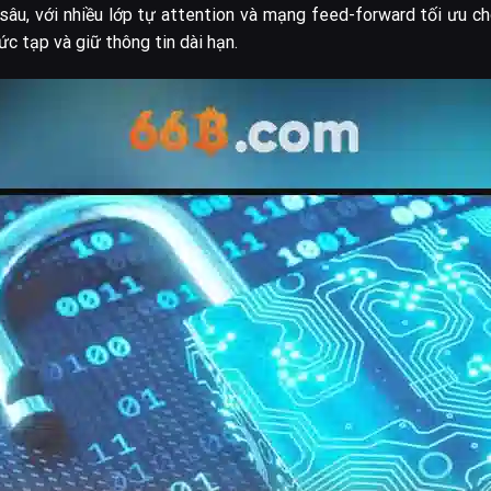
sâu, với nhiều lớp tự attention và mạng feed-forward tối ưu c
c tạp và giữ thông tin dài hạn.