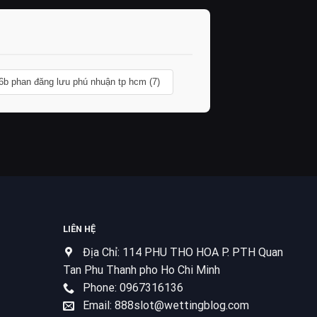
6b phan đăng lưu phú nhuận tp hcm (7)
LIÊN HỆ
Địa Chỉ: 114 PHU THO HOA P. PTH Quan
Tan Phu Thanh pho Ho Chi Minh
Phone: 0967316136
Email:
888slot@wettingblog.com