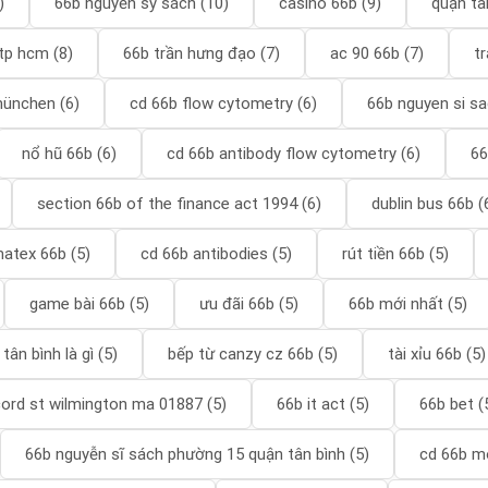
)
66b nguyễn sỹ sách (10)
casino 66b (9)
quận tân
tp hcm (8)
66b trần hưng đạo (7)
ac 90 66b (7)
t
ünchen (6)
cd 66b flow cytometry (6)
66b nguyen si sa
nổ hũ 66b (6)
cd 66b antibody flow cytometry (6)
66
section 66b of the finance act 1994 (6)
dublin bus 66b (
atex 66b (5)
cd 66b antibodies (5)
rút tiền 66b (5)
game bài 66b (5)
ưu đãi 66b (5)
66b mới nhất (5)
ân bình là gì (5)
bếp từ canzy cz 66b (5)
tài xỉu 66b (5)
ord st wilmington ma 01887 (5)
66b it act (5)
66b bet (
66b nguyễn sĩ sách phường 15 quận tân bình (5)
cd 66b m