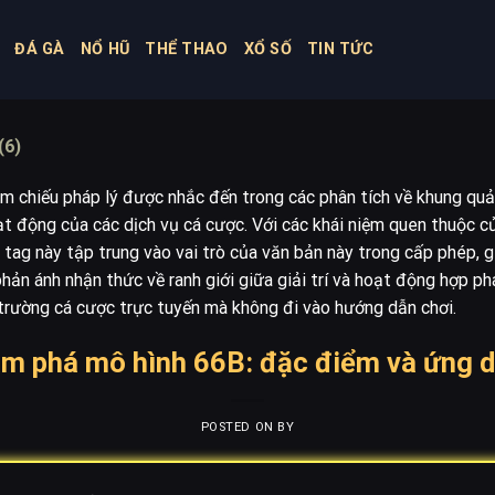
ĐÁ GÀ
NỔ HŨ
THỂ THAO
XỔ SỐ
TIN TỨC
(6)
am chiếu pháp lý được nhắc đến trong các phân tích về khung quản
ạt động của các dịch vụ cá cược. Với các khái niệm quen thuộc c
, tag này tập trung vào vai trò của văn bản này trong cấp phép, 
phản ánh nhận thức về ranh giới giữa giải trí và hoạt động hợp 
ị trường cá cược trực tuyến mà không đi vào hướng dẫn chơi.
m phá mô hình 66B: đặc điểm và ứng 
POSTED ON
BY