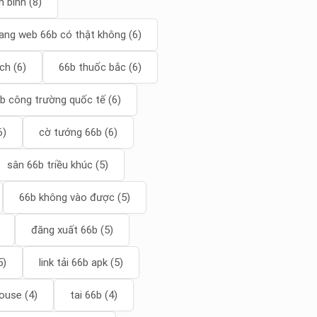
 bình (8)
rang web 66b có thật không (6)
ch (6)
66b thuốc bắc (6)
b công trường quốc tế (6)
6)
cờ tướng 66b (6)
sân 66b triều khúc (5)
66b không vào được (5)
đăng xuất 66b (5)
5)
link tải 66b apk (5)
ouse (4)
tai 66b (4)