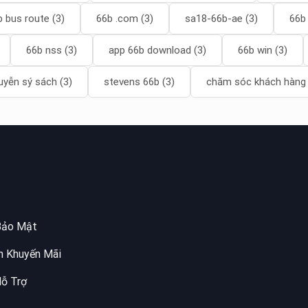
 bus route (3)
66b .com (3)
sa18-66b-ae (3)
66b 
66b nss (3)
app 66b download (3)
66b win (3)
uyễn sý sách (3)
stevens 66b (3)
chăm sóc khách hàng 
Bảo Mật
h Khuyến Mãi
ỗ Trợ