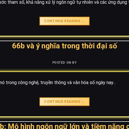
thước tham số, khả năng xử lý ngôn ngữ tự nhiên và các ứng dụng t
CONTINUE READING
→
66b và ý nghĩa trong thời đại số
POSTED ON
BY
nó trong công nghệ, truyền thông và văn hóa số ngày nay...
CONTINUE READING
→
b: Mô hình ngôn ngữ lớn và tiềm năng 