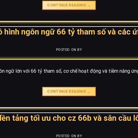
CONTINUE READING
→
 hình ngôn ngữ 66 tỷ tham số và các 
POSTED ON
BY
gôn ngữ lớn với 66 tỷ tham số, cơ chế hoạt động và tiềm năng ứng
CONTINUE READING
→
ền tảng tối ưu cho cz 66b và sân cầu l
POSTED ON
BY