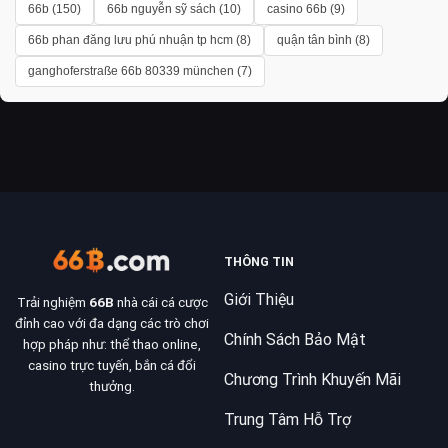
66b (150)
66b nguyễn sỹ sách (10)
casino 66b (9)
66b phan đăng lưu phú nhuận tp hcm (8)
quận tân bình (8)
ganghoferstraße 66b 80339 münchen (7)
THÔNG TIN
Giới Thiệu
Trải nghiệm
66B
nhà cái cá cược
đỉnh cao với đa dạng các trò chơi
Chính Sách Bảo Mật
hợp pháp như: thể thao online,
casino trực tuyến, bắn cá đổi
Chương Trình Khuyến Mãi
thưởng.
Trung Tâm Hỗ Trợ