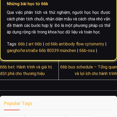
Những bài học từ 66b
Qua việc phân tích và thử nghiệm, người học học được
cách phân tích chuỗi, nhận diện mẫu và cách chia nhỏ vấn
đề thành các bước hợp lý. Đó là một phương pháp có thể
áp dụng rộng rãi trong khoa học dữ liệu và toán học.
Tags:
66b
|
art 66b
|
cd 66b antibody flow cytometry
|
ganghoferstraße 66b 80339 münchen
|
66b-nss
|
66b bet: Hành trình và giá trị
66b bus schedule – Tổng quan
đột phá cho thương hiệu
và lợi ích cho hành trình
Popular Tags