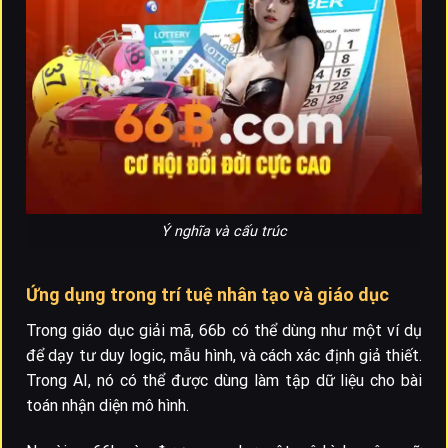
Ý nghĩa và cấu trúc
Ứng dụng trong trí tuệ nhân tạo và giáo dục
Trong giáo dục giải mã, 66b có thể dùng như một ví dụ
để dạy tư duy logic, mẫu hình, và cách xác định giả thiết.
Trong AI, nó có thể được dùng làm tập dữ liệu cho bài
toán nhận diện mô hình.