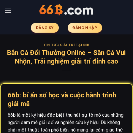
Skip
to
content
ĐĂNG KÝ
ĐĂNG NHẬP
TIN TỨC GIẢI TRÍ TẠI 66B
Bắn Cá Đổi Thưởng Online – Săn Cá Vui
Nhộn, Trải nghiệm giải trí đỉnh cao
66b: bí ẩn số học và cuộc hành trình
giải mã
66b là một ký hiệu đặc biệt thu hút sự tò mò của những
người đam mê giải đố và nghiên cứu ký hiệu. Dù không
phải một thuật toán phổ biến, nó mang lại cảm giác thử