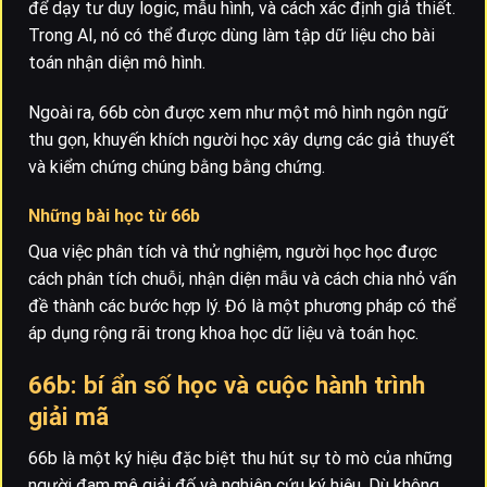
để dạy tư duy logic, mẫu hình, và cách xác định giả thiết.
Trong AI, nó có thể được dùng làm tập dữ liệu cho bài
toán nhận diện mô hình.
Ngoài ra, 66b còn được xem như một mô hình ngôn ngữ
thu gọn, khuyến khích người học xây dựng các giả thuyết
và kiểm chứng chúng bằng bằng chứng.
Những bài học từ 66b
Qua việc phân tích và thử nghiệm, người học học được
cách phân tích chuỗi, nhận diện mẫu và cách chia nhỏ vấn
đề thành các bước hợp lý. Đó là một phương pháp có thể
áp dụng rộng rãi trong khoa học dữ liệu và toán học.
66b: bí ẩn số học và cuộc hành trình
giải mã
66b là một ký hiệu đặc biệt thu hút sự tò mò của những
người đam mê giải đố và nghiên cứu ký hiệu. Dù không