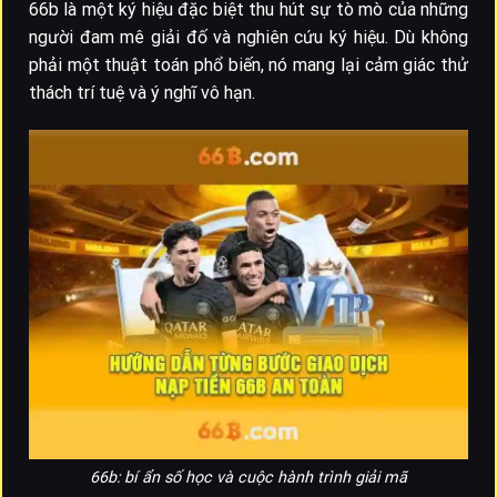
66b là một ký hiệu đặc biệt thu hút sự tò mò của những
người đam mê giải đố và nghiên cứu ký hiệu. Dù không
phải một thuật toán phổ biến, nó mang lại cảm giác thử
thách trí tuệ và ý nghĩ vô hạn.
66b: bí ẩn số học và cuộc hành trình giải mã