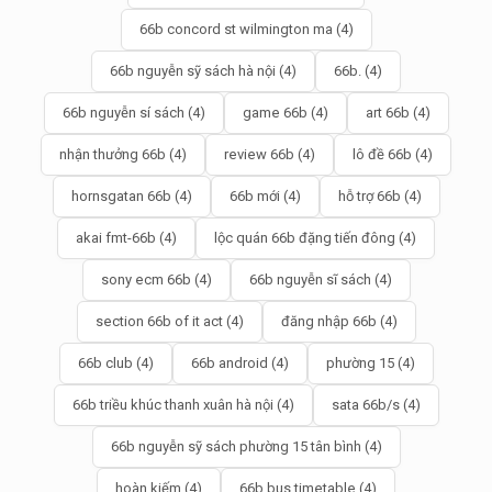
66b concord st wilmington ma (4)
66b nguyễn sỹ sách hà nội (4)
66b. (4)
66b nguyễn sí sách (4)
game 66b (4)
art 66b (4)
nhận thưởng 66b (4)
review 66b (4)
lô đề 66b (4)
hornsgatan 66b (4)
66b mới (4)
hỗ trợ 66b (4)
akai fmt-66b (4)
lộc quán 66b đặng tiến đông (4)
sony ecm 66b (4)
66b nguyễn sĩ sách (4)
section 66b of it act (4)
đăng nhập 66b (4)
66b club (4)
66b android (4)
phường 15 (4)
66b triều khúc thanh xuân hà nội (4)
sata 66b/s (4)
66b nguyễn sỹ sách phường 15 tân bình (4)
hoàn kiếm (4)
66b bus timetable (4)