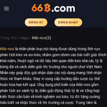
Skip
to
content
ĐĂNG KÝ
ĐĂNG NHẬP
Trang chủ
|
tags
|
66b-nss(2)
66b-nss
là nhãn phân loại nội dung được dùng trong lĩnh vực
phân tích kèo và soi kèo, nhằm gom nhóm các bài viết giải thích
khái niệm, thuật ngữ và dữ liệu liên quan đến kèo nhà cái, tỷ lệ
bóng đá và cách diễn giải thị trường cho người chơi Việt Nam.
Nhãn này giúp độc giả nhận diện các nội dung mang tính nhận
thức và tham khảo, thay vì cung cấp hướng dẫn cược cụ thể
hoặc hứa hẹn kết quả. Ứng dụng phổ biến của 66b-nss gồm
phân tích so sánh tỷ lệ, diễn giải động thái tỷ lệ và tổng hợp
kiến thức căn bản về kinh nghiệm soi kèo, từ đó tăng cường
hiểu biết và nhận thức về thị trường cá cược. Trọng tâm là