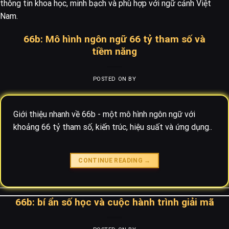
thông tin khoa học, minh bạch và phù hợp với ngữ cảnh Việt
Nam.
66b: Mô hình ngôn ngữ 66 tỷ tham số và
tiềm năng
POSTED ON
BY
Giới thiệu nhanh về 66b - một mô hình ngôn ngữ với
khoảng 66 tỷ tham số, kiến trúc, hiệu suất và ứng dụng..
CONTINUE READING
→
66b: bí ẩn số học và cuộc hành trình giải mã