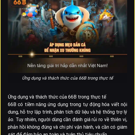
Ứng dụng và thách thức của 66B trong thực tế
Ứng dụng và thách thức của 66B trong thực tế
66B có tiềm năng ứng dụng trong tự động hóa viết nội
dung, hỗ trợ lập trình, phân tích dữ liệu và hệ thống trợ lý
ảo. Tuy nhiên, người dùng cần đánh giá rủi ro về thiên vị,
phản hồi không đúng và chi phí vận hành, và cần có giám
sát để đảm bảo an toàn và tuân thủ tiêu chuẩn.