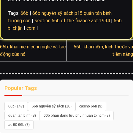
Tags:
66b
|
66b nguyễn sỹ sách p15 quận tân bình
trường con
|
section 66b of the finance act 1994
|
66b
bị chặn
|
com
|
66b: khái niệm công nghệ và tác
66b: khái niệm, kích thước và
động của nó
tiềm năng
Popular Tags
66b (147)
66b nguyễn sỹ sách (10)
casino 66b (9)
quận tân bình (8)
66b phan đăng lưu phú nhuận tp hcm (8)
ac 90 66b (7)