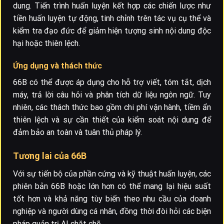
dung. Tiến trình huấn luyện kết hợp các chiến lược như
tiền huấn luyện tự động, tinh chỉnh trên tác vụ cụ thể và
kiểm tra đạo đức để giảm hiện tượng sinh nội dung độc
hại hoặc thiên lệch.
Ứng dụng và thách thức
66B có thể được áp dụng cho hỗ trợ viết, tóm tắt, dịch
máy, trả lời câu hỏi và phân tích dữ liệu ngôn ngữ. Tuy
nhiên, các thách thức bao gồm chi phí vận hành, tiềm ẩn
thiên lệch và sự cần thiết của kiểm soát nội dung để
đảm bảo an toàn và tuân thủ pháp lý.
Tương lai của 66B
Với sự tiến bộ của phần cứng và kỹ thuật huấn luyện, các
phiên bản 66B hoặc lớn hơn có thể mang lại hiệu suất
tốt hơn và khả năng tùy biến theo nhu cầu của doanh
nghiệp và người dùng cá nhân, đồng thời đòi hỏi các biện
pháp quản trị AI chặt chẽ.