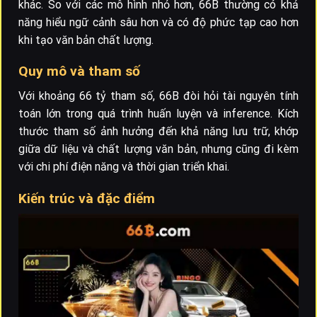
khác. So với các mô hình nhỏ hơn, 66B thường có khả
năng hiểu ngữ cảnh sâu hơn và có độ phức tạp cao hơn
khi tạo văn bản chất lượng.
Quy mô và tham số
Với khoảng 66 tỷ tham số, 66B đòi hỏi tài nguyên tính
toán lớn trong quá trình huấn luyện và inference. Kích
thước tham số ảnh hưởng đến khả năng lưu trữ, khớp
giữa dữ liệu và chất lượng văn bản, nhưng cũng đi kèm
với chi phí điện năng và thời gian triển khai.
Kiến trúc và đặc điểm