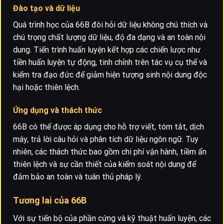
Đào tạo và dữ liệu
Quá trình học của 66B đòi hỏi dữ liệu không chú thích và
chú trọng chất lượng dữ liệu, độ đa dạng và an toàn nội
dung. Tiến trình huấn luyện kết hợp các chiến lược như
tiền huấn luyện tự động, tinh chỉnh trên tác vụ cụ thể và
kiểm tra đạo đức để giảm hiện tượng sinh nội dung độc
hại hoặc thiên lệch.
Ứng dụng và thách thức
66B có thể được áp dụng cho hỗ trợ viết, tóm tắt, dịch
máy, trả lời câu hỏi và phân tích dữ liệu ngôn ngữ. Tuy
nhiên, các thách thức bao gồm chi phí vận hành, tiềm ẩn
thiên lệch và sự cần thiết của kiểm soát nội dung để
đảm bảo an toàn và tuân thủ pháp lý.
Tương lai của 66B
Với sự tiến bộ của phần cứng và kỹ thuật huấn luyện, các