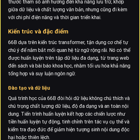
thước tham số ảnh hưởng đến khả năng lưu trữ, khớp
giữa dữ liệu và chất lượng văn bản, nhưng cũng đi kèm
với chi phí điện năng và thời gian triển khai.
Kiến trúc và đặc điểm
66B dựa trên kiến trúc transformer, tận dụng cơ chế tự
chú ý để nắm bắt mối quan hệ từ ngữ rộng rãi. Nó có thể
được huấn luyện trên tập dữ liệu đa dạng, từ trang web
đến sách và bài báo khoa học, nhằm tối ưu hóa khả năng
tổng hợp và suy luận ngôn ngữ.
Đào tạo và dữ liệu
Quá trình học của 66B đòi hỏi dữ liệu không chú thích và
chú trọng chất lượng dữ liệu, độ đa dạng và an toàn nội
dung. Tiến trình huấn luyện kết hợp các chiến lược như
tiền huấn luyện tự động, tinh chỉnh trên tác vụ cụ thể và
kiểm tra đạo đức để giảm hiện tượng sinh nội dung độc
hại hoặc thiên lệch.