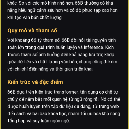
khác. So với các mô hình nhỏ hơn, 66B thường có khả
năng hiểu ngữ cảnh sâu hơn và có độ phức tạp cao hơn
khi tạo văn bản chất lượng.
Quy mô và tham số
Với khoảng 66 tỷ tham số, 66B đòi hỏi tài nguyên tính
toán lớn trong quá trình huấn luyện và inference. Kích
thước tham số ảnh hưởng đến khả năng lưu trữ, khớp
giữa dữ liệu và chất lượng văn bản, nhưng cũng đi kèm
với chi phí điện năng và thời gian triển khai.
Kiến trúc và đặc điểm
66B dựa trên kiến trúc transformer, tận dụng cơ chế tự
chú ý để nắm bắt mối quan hệ từ ngữ rộng rãi. Nó có thể
được huấn luyện trên tập dữ liệu đa dạng, từ trang web
đến sách và bài báo khoa học, nhằm tối ưu hóa khả năng
tổng hợp và suy luận ngôn ngữ.