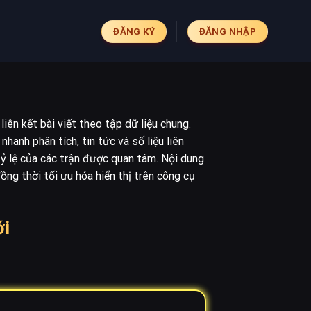
ĐĂNG KÝ
ĐĂNG NHẬP
iên kết bài viết theo tập dữ liệu chung.
hanh phân tích, tin tức và số liệu liên
tỷ lệ của các trận được quan tâm. Nội dung
ồng thời tối ưu hóa hiển thị trên công cụ
ới