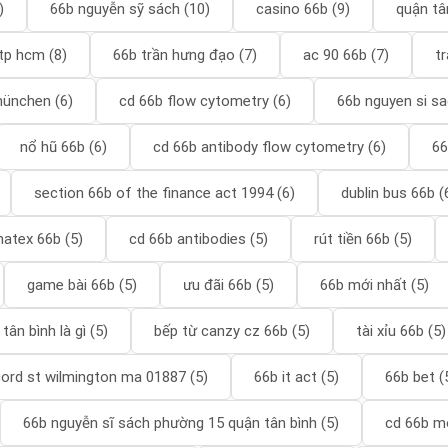
)
66b nguyễn sỹ sách (10)
casino 66b (9)
quận tân
tp hcm (8)
66b trần hưng đạo (7)
ac 90 66b (7)
t
ünchen (6)
cd 66b flow cytometry (6)
66b nguyen si sa
nổ hũ 66b (6)
cd 66b antibody flow cytometry (6)
66
section 66b of the finance act 1994 (6)
dublin bus 66b (
atex 66b (5)
cd 66b antibodies (5)
rút tiền 66b (5)
game bài 66b (5)
ưu đãi 66b (5)
66b mới nhất (5)
ân bình là gì (5)
bếp từ canzy cz 66b (5)
tài xỉu 66b (5)
ord st wilmington ma 01887 (5)
66b it act (5)
66b bet (
66b nguyễn sĩ sách phường 15 quận tân bình (5)
cd 66b m