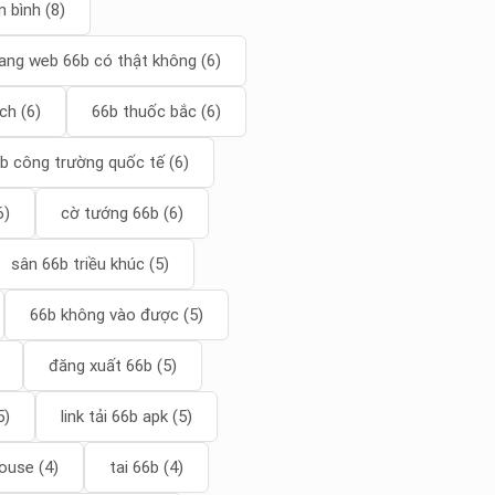
 bình (8)
rang web 66b có thật không (6)
ch (6)
66b thuốc bắc (6)
b công trường quốc tế (6)
6)
cờ tướng 66b (6)
sân 66b triều khúc (5)
66b không vào được (5)
đăng xuất 66b (5)
5)
link tải 66b apk (5)
ouse (4)
tai 66b (4)