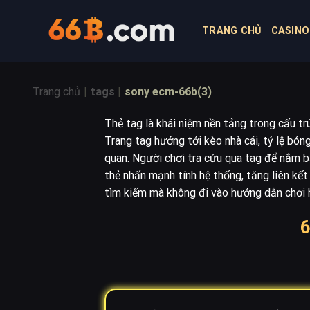
Skip
to
TRANG CHỦ
CASINO
content
Trang chủ
|
tags
|
sony ecm-66b(3)
Thẻ tag là khái niệm nền tảng trong cấu trú
Trang tag hướng tới kèo nhà cái, tỷ lệ bóng
quan. Người chơi tra cứu qua tag để nắm b
thẻ nhấn mạnh tính hệ thống, tăng liên kết 
tìm kiếm mà không đi vào hướng dẫn chơi 
6