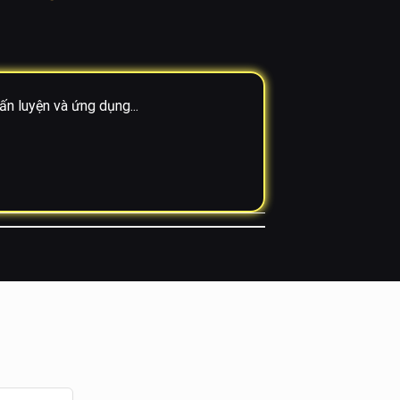
ấn luyện và ứng dụng...