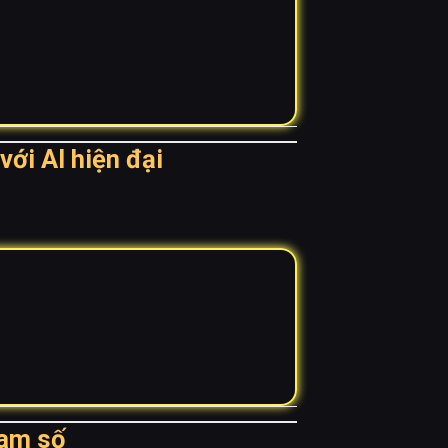
ới AI hiện đại
ham số