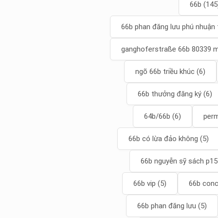
66b (145
66b phan đăng lưu phú nhuận 
ganghoferstraße 66b 80339 m
ngõ 66b triều khúc (6)
66b thưởng đăng ký (6)
64b/66b (6)
perm
66b có lừa đảo không (5)
66b nguyễn sỹ sách p15 t
66b vip (5)
66b conc
66b phan đăng lưu (5)