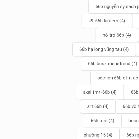
66b nguyễn sỹ sách p
k9-66b lantern (4)
hỗ trợ 66b (4)
66b hạ long vũng tàu (4)
66b busz menetrend (4)
section 66b of it act
akai fmt-66b (4)
66b
art 66b (4)
66b võ 
66b mới (4)
hoàn
phường 15 (4)
66b ng