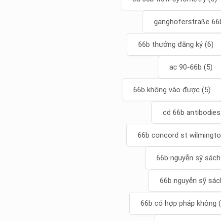
ganghoferstraße 66
66b thưởng đăng ký (6)
ac 90-66b (5)
66b không vào được (5)
cd 66b antibodies
66b concord st wilmingt
66b nguyễn sỹ sách p
66b nguyễn sỹ sách
66b có hợp pháp không (