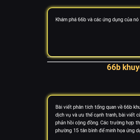
Khám phá 66b và các ứng dụng của nó t
66b khuy
Bài viết phân tích tổng quan về 66b kh
dịch vụ và ưu thế cạnh tranh, bài viế
phản hồi cộng đồng. Các trường hợp th
phường 15 tân bình để minh họa ứng dụ