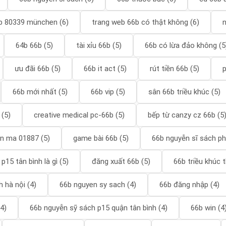
b 80339 münchen (6)
trang web 66b có thật không (6)
n
64b 66b (5)
tài xỉu 66b (5)
66b có lừa đảo không (5
ưu đãi 66b (5)
66b it act (5)
rút tiền 66b (5)
p
66b mới nhất (5)
66b vip (5)
sân 66b triều khúc (5)
 (5)
creative medical pc-66b (5)
bếp từ canzy cz 66b (5
on ma 01887 (5)
game bài 66b (5)
66b nguyễn sĩ sách ph
15 tân bình là gì (5)
đăng xuất 66b (5)
66b triều khúc 
 hà nội (4)
66b nguyen sy sach (4)
66b đăng nhập (4)
4)
66b nguyễn sỹ sách p15 quận tân bình (4)
66b win (4