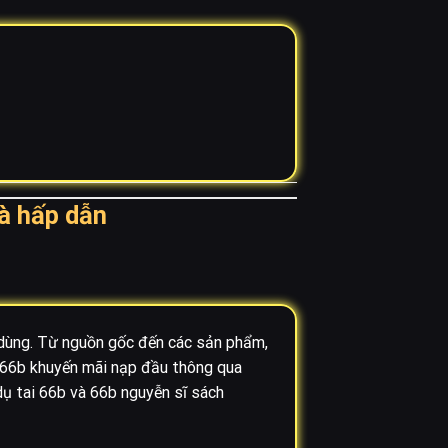
à hấp dẫn
i dùng. Từ nguồn gốc đến các sản phẩm,
á 66b khuyến mãi nạp đầu thông qua
dụ tai 66b và 66b nguyễn sĩ sách