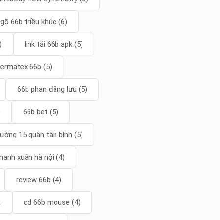
gõ 66b triều khúc (6)
)
link tải 66b apk (5)
ermatex 66b (5)
66b phan đăng lưu (5)
)
66b bet (5)
ường 15 quận tân bình (5)
thanh xuân hà nội (4)
review 66b (4)
)
cd 66b mouse (4)