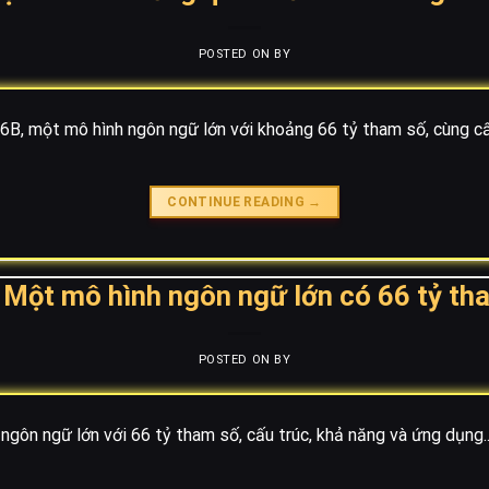
POSTED ON
BY
 66B, một mô hình ngôn ngữ lớn với khoảng 66 tỷ tham số, cùng cấ
CONTINUE READING
→
 Một mô hình ngôn ngữ lớn có 66 tỷ th
POSTED ON
BY
 ngôn ngữ lớn với 66 tỷ tham số, cấu trúc, khả năng và ứng dụng..