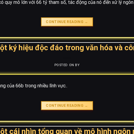
 quy mô lớn với 66 tỷ tham số, tác động của nó đến xử lý ngôn n
CONTINUE READING
→
ột ký hiệu độc đáo trong văn hóa và c
POSTED ON
BY
g của 66b trong nhiều lĩnh vực..
CONTINUE READING
→
ột cái nhìn tổng quan về mô hình ngôn 