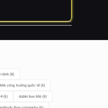
 bình (8)
66b công trường quốc tế (6)
4 (6)
dublin bus 66b (6)
antibody flow cytometry (6)