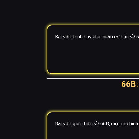
Bài viết trình bày khái niệm cơ bản về
66B:
Bài viết giới thiệu về 66B, một mô hình