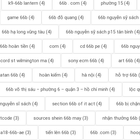
k9-66b lantern (4)
66b . com (4)
phường 15 (4)
game 66b (4)
66b đỗ quang (4)
66b nguyễn sỹ sách 
66b hạ long vũng tàu (4)
66b nguyễn sỹ sách p15 tân bình (4)
66b hoàn tiền (4)
com (4)
cd 66b pe (4)
66b nguy
cord st wilmington ma (4)
sony ecm 66b (4)
art 66b (4)
atan 66b (4)
hoàn kiếm (4)
hà nội (4)
hỗ trợ 66b (
66b võ thị sáu – phường 6 – quận 3 – hồ chí minh (4)
lộc q
nguyễn sĩ sách (4)
section 66b of it act (4)
66b bị chặn
ftcode (3)
sources shein 66b may (3)
nhận thưởng 66b (
a18-66b-ae (3)
tiến lên 66b (3)
66b .com (3)
hoog