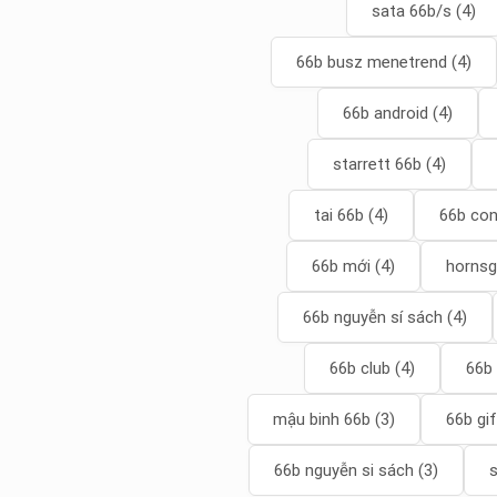
sata 66b/s (4)
66b busz menetrend (4)
66b android (4)
starrett 66b (4)
tai 66b (4)
66b con
66b mới (4)
hornsg
66b nguyễn sí sách (4)
66b club (4)
66b 
mậu binh 66b (3)
66b gi
66b nguyễn si sách (3)
s