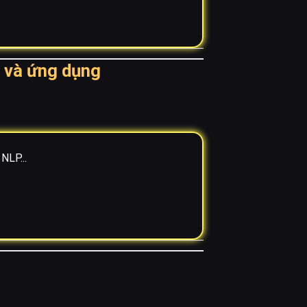
 và ứng dụng
NLP...