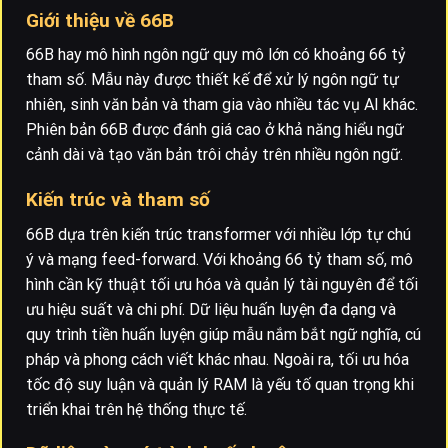
Giới thiệu về 66B
66B hay mô hình ngôn ngữ quy mô lớn có khoảng 66 tỷ
tham số. Mẫu này được thiết kế để xử lý ngôn ngữ tự
nhiên, sinh văn bản và tham gia vào nhiều tác vụ AI khác.
Phiên bản 66B được đánh giá cao ở khả năng hiểu ngữ
cảnh dài và tạo văn bản trôi chảy trên nhiều ngôn ngữ.
Kiến trúc và tham số
66B dựa trên kiến trúc transformer với nhiều lớp tự chú
ý và mạng feed-forward. Với khoảng 66 tỷ tham số, mô
hình cần kỹ thuật tối ưu hóa và quản lý tài nguyên để tối
ưu hiệu suất và chi phí. Dữ liệu huấn luyện đa dạng và
quy trình tiền huấn luyện giúp mẫu nắm bắt ngữ nghĩa, cú
pháp và phong cách viết khác nhau. Ngoài ra, tối ưu hóa
tốc độ suy luận và quản lý RAM là yếu tố quan trọng khi
triển khai trên hệ thống thực tế.