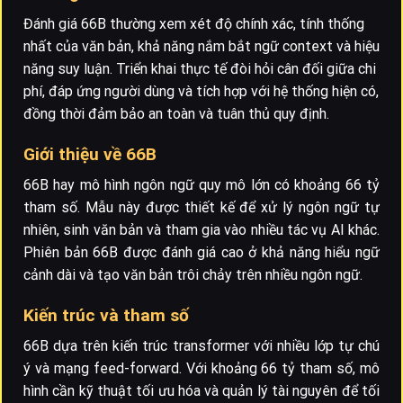
Đánh giá 66B thường xem xét độ chính xác, tính thống
nhất của văn bản, khả năng nắm bắt ngữ context và hiệu
năng suy luận. Triển khai thực tế đòi hỏi cân đối giữa chi
phí, đáp ứng người dùng và tích hợp với hệ thống hiện có,
đồng thời đảm bảo an toàn và tuân thủ quy định.
Giới thiệu về 66B
66B hay mô hình ngôn ngữ quy mô lớn có khoảng 66 tỷ
tham số. Mẫu này được thiết kế để xử lý ngôn ngữ tự
nhiên, sinh văn bản và tham gia vào nhiều tác vụ AI khác.
Phiên bản 66B được đánh giá cao ở khả năng hiểu ngữ
cảnh dài và tạo văn bản trôi chảy trên nhiều ngôn ngữ.
Kiến trúc và tham số
66B dựa trên kiến trúc transformer với nhiều lớp tự chú
ý và mạng feed-forward. Với khoảng 66 tỷ tham số, mô
hình cần kỹ thuật tối ưu hóa và quản lý tài nguyên để tối