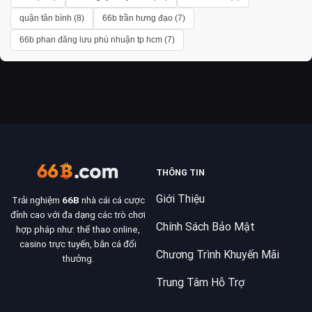
quận tân bình (8)
66b trần hưng đạo (7)
66b phan đăng lưu phú nhuận tp hcm (7)
THÔNG TIN
Giới Thiệu
Trải nghiệm
66B
nhà cái cá cược
đỉnh cao với đa dạng các trò chơi
Chính Sách Bảo Mật
hợp pháp như: thể thao online,
casino trực tuyến, bắn cá đổi
Chương Trình Khuyến Mãi
thưởng.
Trung Tâm Hỗ Trợ