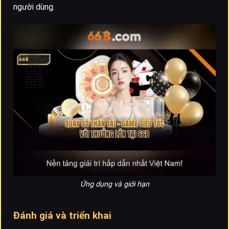
người dùng.
Ứng dụng và giới hạn
Đánh giá và triển khai