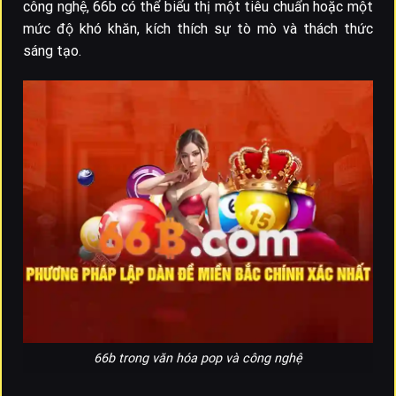
công nghệ, 66b có thể biểu thị một tiêu chuẩn hoặc một
mức độ khó khăn, kích thích sự tò mò và thách thức
sáng tạo.
66b trong văn hóa pop và công nghệ