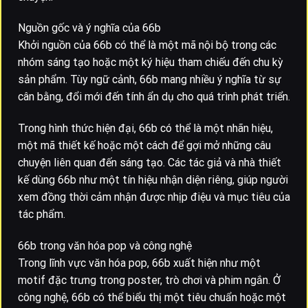
Nguồn gốc và ý nghĩa của 66b
Khởi nguồn của 66b có thể là một mã nội bộ trong các
nhóm sáng tạo hoặc một ký hiệu tham chiếu đến chu kỳ
sản phẩm. Tùy ngữ cảnh, 66b mang nhiều ý nghĩa từ sự
cân bằng, đổi mới đến tính ẩn dụ cho quá trình phát triển.
Trong hình thức hiện đại, 66b có thể là một nhãn hiệu,
một mã thiết kế hoặc một cách để gợi mở những câu
chuyện liên quan đến sáng tạo. Các tác giả và nhà thiết
kế dùng 66b như một tín hiệu nhận diện riêng, giúp người
xem đồng thời cảm nhận được nhịp điệu và mục tiêu của
tác phẩm.
66b trong văn hóa pop và công nghệ
Trong lĩnh vực văn hóa pop, 66b xuất hiện như một
motif đặc trưng trong poster, trò chơi và phim ngắn. Ở
công nghệ, 66b có thể biểu thị một tiêu chuẩn hoặc một