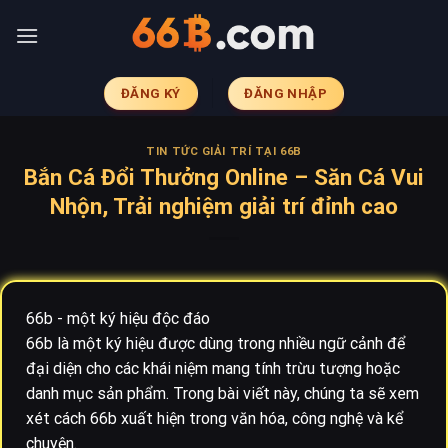
Skip
to
content
ĐĂNG KÝ
ĐĂNG NHẬP
TIN TỨC GIẢI TRÍ TẠI 66B
Bắn Cá Đổi Thưởng Online – Săn Cá Vui
Nhộn, Trải nghiệm giải trí đỉnh cao
66b - một ký hiệu độc đáo
66b là một ký hiệu được dùng trong nhiều ngữ cảnh để
đại diện cho các khái niệm mang tính trừu tượng hoặc
danh mục sản phẩm. Trong bài viết này, chúng ta sẽ xem
xét cách 66b xuất hiện trong văn hóa, công nghệ và kể
chuyện.