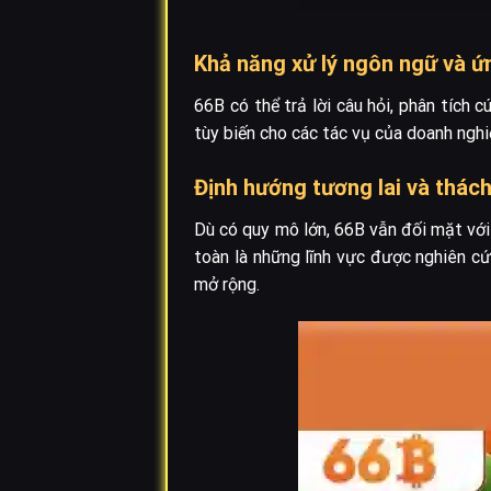
Khả năng xử lý ngôn ngữ và 
66B có thể trả lời câu hỏi, phân tích 
tùy biến cho các tác vụ của doanh nghi
Định hướng tương lai và thác
Dù có quy mô lớn, 66B vẫn đối mặt với 
toàn là những lĩnh vực được nghiên cứ
mở rộng.