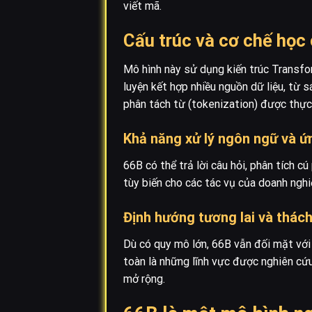
viết mã.
Cấu trúc và cơ chế học
Mô hình này sử dụng kiến trúc Transfor
luyện kết hợp nhiều nguồn dữ liệu, từ 
phân tách từ (tokenization) được thực
Khả năng xử lý ngôn ngữ và 
66B có thể trả lời câu hỏi, phân tích 
tùy biến cho các tác vụ của doanh nghi
Định hướng tương lai và thác
Dù có quy mô lớn, 66B vẫn đối mặt với 
toàn là những lĩnh vực được nghiên cứu
mở rộng.