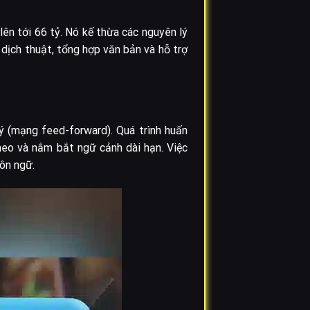
ên tới 66 tỷ. Nó kế thừa các nguyên lý
dịch thuật, tổng hợp văn bản và hỗ trợ
lý (mạng feed-forward). Quá trình huấn
heo và nắm bắt ngữ cảnh dài hạn. Việc
ôn ngữ.