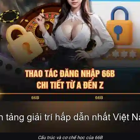
Cấu trúc và cơ chế học của 66B