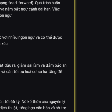
(mạng feed-forward). Quá trình huấn
 và nắm bắt ngữ cảnh dài hạn. Việc
ôn ngữ.
ệc với nhiều ngôn ngữ và có thể được
 xúc.
oát đầu ra, giảm sai lầm và đảm bảo an
o và cần tối ưu hoá cơ sở hạ tầng để
n tới 66 tỷ. Nó kế thừa các nguyên lý
dịch thuật, tổng hợp văn bản và hỗ trợ