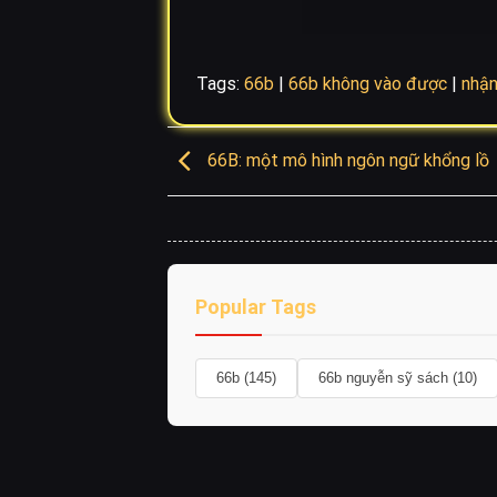
Tags:
66b
|
66b không vào được
|
nhận
66B: một mô hình ngôn ngữ khổng lồ
Popular Tags
66b (145)
66b nguyễn sỹ sách (10)