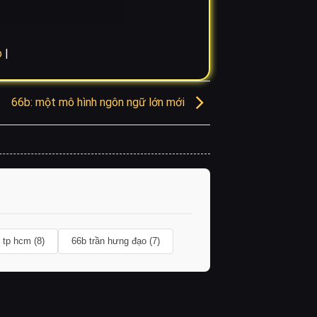
b
|
66b: một mô hình ngôn ngữ lớn mới
 tp hcm (8)
66b trần hưng đạo (7)