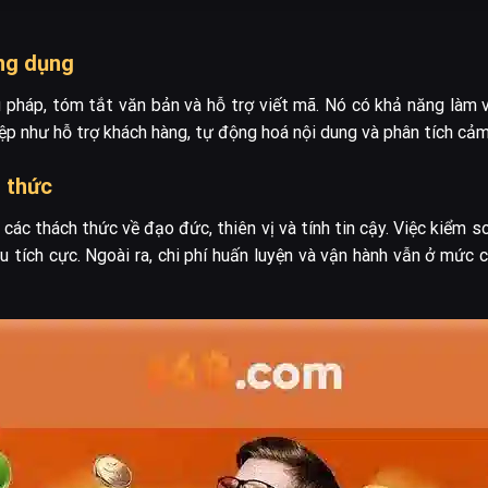
ứng dụng
cú pháp, tóm tắt văn bản và hỗ trợ viết mã. Nó có khả năng làm
ệp như hỗ trợ khách hàng, tự động hoá nội dung và phân tích cảm
h thức
các thách thức về đạo đức, thiên vị và tính tin cậy. Việc kiểm 
u tích cực. Ngoài ra, chi phí huấn luyện và vận hành vẫn ở mức 