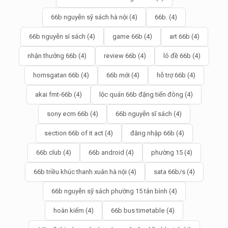
66b nguyễn sỹ sách hà nội (4)
66b. (4)
66b nguyễn sí sách (4)
game 66b (4)
art 66b (4)
nhận thưởng 66b (4)
review 66b (4)
lô đề 66b (4)
hornsgatan 66b (4)
66b mới (4)
hỗ trợ 66b (4)
akai fmt-66b (4)
lộc quán 66b đặng tiến đông (4)
sony ecm 66b (4)
66b nguyễn sĩ sách (4)
section 66b of it act (4)
đăng nhập 66b (4)
66b club (4)
66b android (4)
phường 15 (4)
66b triều khúc thanh xuân hà nội (4)
sata 66b/s (4)
66b nguyễn sỹ sách phường 15 tân bình (4)
hoàn kiếm (4)
66b bus timetable (4)