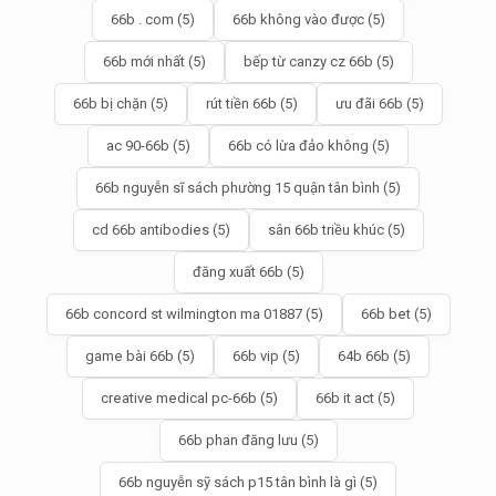
66b . com (5)
66b không vào được (5)
66b mới nhất (5)
bếp từ canzy cz 66b (5)
66b bị chặn (5)
rút tiền 66b (5)
ưu đãi 66b (5)
ac 90-66b (5)
66b có lừa đảo không (5)
66b nguyễn sĩ sách phường 15 quận tân bình (5)
cd 66b antibodies (5)
sân 66b triều khúc (5)
đăng xuất 66b (5)
66b concord st wilmington ma 01887 (5)
66b bet (5)
game bài 66b (5)
66b vip (5)
64b 66b (5)
creative medical pc-66b (5)
66b it act (5)
66b phan đăng lưu (5)
66b nguyễn sỹ sách p15 tân bình là gì (5)