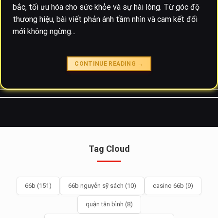
bắc, tối ưu hóa cho sức khỏe và sự hài lòng. Từ góc độ
thương hiệu, bài viết phản ánh tầm nhìn và cam kết đổi
mới không ngừng...
CONTINUE READING
→
Tag Cloud
66b (151)
66b nguyễn sỹ sách (10)
casino 66b (9)
quận tân bình (8)