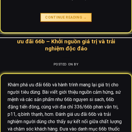
CONTINUE READING
→
ưu đãi 66b – Khởi nguồn giá trị và trải
nghiệm độc đáo
POSTED ON
BY
Khám phá ưu đãi 66b và hành trình mang lại giá trị cho
người tiêu dùng. Bài viết giới thiệu nguồn cảm hứng, sứ
mệnh và các sản phẩm như 66b nguyen si sach, 66b
đặng tiến đông, cùng với địa chỉ 336/66b phan văn trị,
p11, q.bình thạnh, hcm. Đánh giá ưu đãi 66b và trải
nghiệm người dùng cho thấy sự kết nối giữa chất lượng
và chăm sóc khách hàng. Đưa vào danh mục 66b thuốc