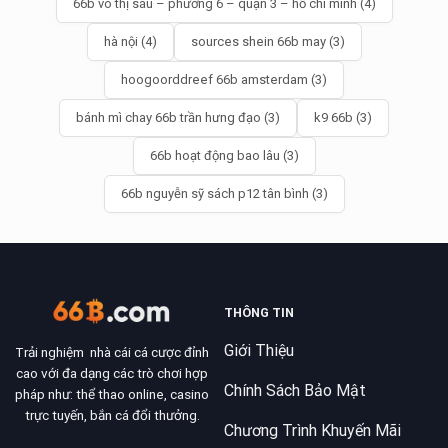
66b võ thị sáu – phường 6 – quận 3 – hồ chí minh (4)
hà nội (4)
sources shein 66b may (3)
hoogoorddreef 66b amsterdam (3)
bánh mì chay 66b trần hưng đạo (3)
k9 66b (3)
66b hoạt động bao lâu (3)
66b nguyễn sỹ sách p12 tân bình (3)
THÔNG TIN
Giới Thiệu
Trải nghiệm
nhà cái cá cược đỉnh
cao với đa dạng các trò chơi hợp
Chính Sách Bảo Mật
pháp như: thể thao online, casino
trực tuyến, bắn cá đổi thưởng.
Chương Trình Khuyến Mãi