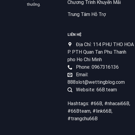
Chương Trình Khuyến Mãi
thưởng.
Trung Tâm Hỗ Trợ
LIÊN HỆ
Địa Chỉ: 114 PHU THO HOA
P. PTH Quan Tan Phu Thanh
pho Ho Chi Minh
Phone: 0967316136
Email:
888slot@wettingblog.com
Website: 66B.team
Hashtags: #66B, #nhacai66B,
#66Bteam, #link66B,
#trangchu66B