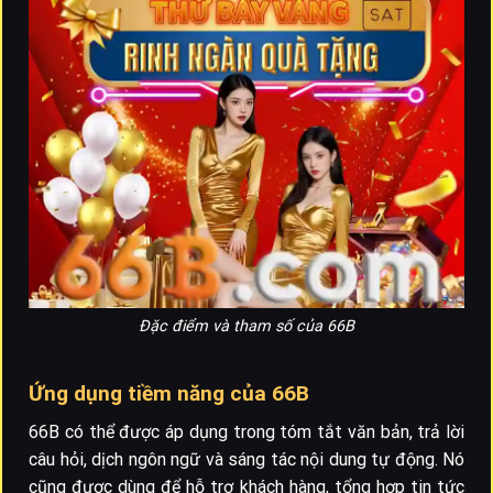
Đặc điểm và tham số của 66B
Ứng dụng tiềm năng của 66B
66B có thể được áp dụng trong tóm tắt văn bản, trả lời
câu hỏi, dịch ngôn ngữ và sáng tác nội dung tự động. Nó
cũng được dùng để hỗ trợ khách hàng, tổng hợp tin tức