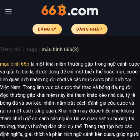
Skip
to
content
ĐĂNG KÝ
ĐĂNG NHẬP
Trang chủ
|
tags
|
mậu binh 66b(3)
mậu binh 66b
là một khái niệm thường gặp trong ngữ cảnh cược
và giải trí bài lá, được dùng để chỉ một biến thể hoặc mức cược
liên quan đến nhóm người chơi và các mức cược phổ biến tại
Việt Nam. Trong lĩnh vực cá cược thể thao và bóng đá, người
đọc thường gặp khái niệm này khi tham khảo kèo nhà cái, tỷ lệ
bóng đá và soi kèo, nhằm nắm bắt cách đánh giá cửa cược và
rủi ro một cách tổng quan. Khái niệm này được hiểu như khung
tham chiếu để so sánh các nguồn tin và quan sát xu hướng thị
trường, thay vì hướng dẫn chơi cụ thể. Trang tag tập hợp các
định nghĩa, giải thích và phân tích ngữ cảnh liên quan, giúp người