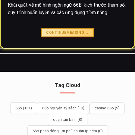
Khái quát về mô hình ngôn ngữ 66B, kích thước tham số,
quy trình huấn luyện và các ứng dụng tiềm năng...
CONTINUE READING
→
Tag Cloud
66b (151)
66b nguyễn sỹ sách (10)
casino 66b (9)
quận tân bình (8)
66b phan đăng lưu phú nhuận tp hcm (8)