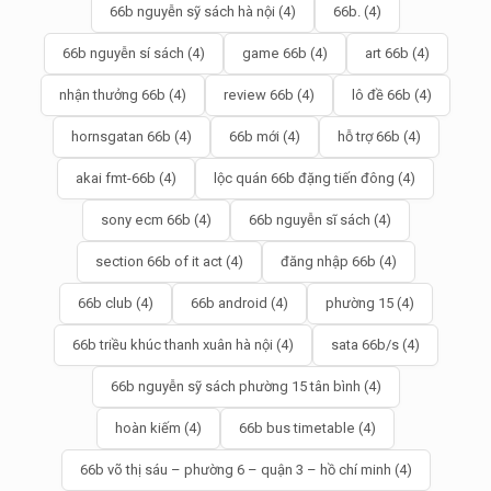
66b nguyễn sỹ sách hà nội (4)
66b. (4)
66b nguyễn sí sách (4)
game 66b (4)
art 66b (4)
nhận thưởng 66b (4)
review 66b (4)
lô đề 66b (4)
hornsgatan 66b (4)
66b mới (4)
hỗ trợ 66b (4)
akai fmt-66b (4)
lộc quán 66b đặng tiến đông (4)
sony ecm 66b (4)
66b nguyễn sĩ sách (4)
section 66b of it act (4)
đăng nhập 66b (4)
66b club (4)
66b android (4)
phường 15 (4)
66b triều khúc thanh xuân hà nội (4)
sata 66b/s (4)
66b nguyễn sỹ sách phường 15 tân bình (4)
hoàn kiếm (4)
66b bus timetable (4)
66b võ thị sáu – phường 6 – quận 3 – hồ chí minh (4)