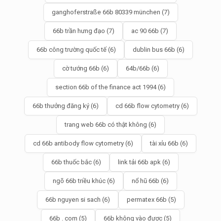
ganghoferstraße 66b 80339 münchen (7)
66b trần hưng đạo (7)
ac 90 66b (7)
66b công trường quốc tế (6)
dublin bus 66b (6)
cờ tướng 66b (6)
64b/66b (6)
section 66b of the finance act 1994 (6)
66b thưởng đăng ký (6)
cd 66b flow cytometry (6)
trang web 66b có thật không (6)
cd 66b antibody flow cytometry (6)
tài xỉu 66b (6)
66b thuốc bắc (6)
link tải 66b apk (6)
ngõ 66b triều khúc (6)
nổ hũ 66b (6)
66b nguyen si sach (6)
permatex 66b (5)
66b . com (5)
66b không vào được (5)