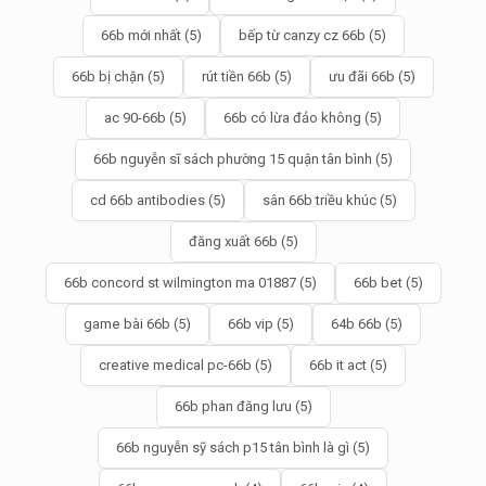
66b mới nhất (5)
bếp từ canzy cz 66b (5)
66b bị chặn (5)
rút tiền 66b (5)
ưu đãi 66b (5)
ac 90-66b (5)
66b có lừa đảo không (5)
66b nguyễn sĩ sách phường 15 quận tân bình (5)
cd 66b antibodies (5)
sân 66b triều khúc (5)
đăng xuất 66b (5)
66b concord st wilmington ma 01887 (5)
66b bet (5)
game bài 66b (5)
66b vip (5)
64b 66b (5)
creative medical pc-66b (5)
66b it act (5)
66b phan đăng lưu (5)
66b nguyễn sỹ sách p15 tân bình là gì (5)