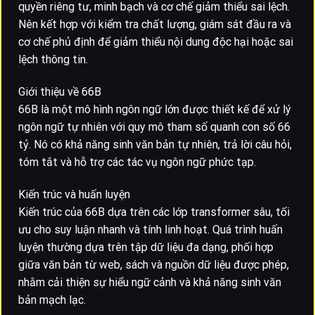
quyền riêng tư, minh bạch và cơ chế giảm thiểu sai lệch.
Nên kết hợp với kiểm tra chất lượng, giám sát đầu ra và
cơ chế phủ định để giảm thiểu nội dung độc hại hoặc sai
lệch thông tin.
Giới thiệu về 66B
66B là một mô hình ngôn ngữ lớn được thiết kế để xử lý
ngôn ngữ tự nhiên với quy mô tham số quanh con số 66
tỷ. Nó có khả năng sinh văn bản tự nhiên, trả lời câu hỏi,
tóm tắt và hỗ trợ các tác vụ ngôn ngữ phức tạp.
Kiến trúc và huấn luyện
Kiến trúc của 66B dựa trên các lớp transformer sâu, tối
ưu cho suy luận nhanh và tính linh hoạt. Quá trình huấn
luyện thường dựa trên tập dữ liệu đa dạng, phối hợp
giữa văn bản từ web, sách và nguồn dữ liệu được phép,
nhằm cải thiện sự hiểu ngữ cảnh và khả năng sinh văn
bản mạch lạc.