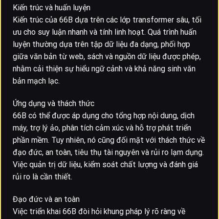
Kiến trúc và huấn luyện
Kiến trúc của 66B dựa trên các lớp transformer sâu, tối
ưu cho suy luận nhanh và tính linh hoạt. Quá trình huấn
luyện thường dựa trên tập dữ liệu đa dạng, phối hợp
giữa văn bản từ web, sách và nguồn dữ liệu được phép,
nhằm cải thiện sự hiểu ngữ cảnh và khả năng sinh văn
bản mạch lạc.
Ứng dụng và thách thức
66B có thể được áp dụng cho tổng hợp nội dung, dịch
máy, trợ lý ảo, phân tích cảm xúc và hỗ trợ phát triển
phần mềm. Tuy nhiên, nó cũng đối mặt với thách thức về
đạo đức, an toàn, tiêu thụ tài nguyên và rủi ro lạm dụng.
Việc quản trị dữ liệu, kiểm soát chất lượng và đánh giá
rủi ro là cần thiết.
Đạo đức và an toàn
Việc triển khai 66B đòi hỏi khung pháp lý rõ ràng về