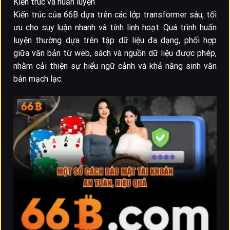
Kiến trúc và huấn luyện
Kiến trúc của 66B dựa trên các lớp transformer sâu, tối
ưu cho suy luận nhanh và tính linh hoạt. Quá trình huấn
luyện thường dựa trên tập dữ liệu đa dạng, phối hợp
giữa văn bản từ web, sách và nguồn dữ liệu được phép,
nhằm cải thiện sự hiểu ngữ cảnh và khả năng sinh văn
bản mạch lạc.