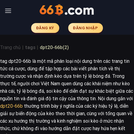
Skip
to
content
ĐĂNG KÝ
ĐĂNG NHẬP
Trang chủ
|
tags
|
dpt20-66b(2)
tag dpt20-66b là một mã phân loại nội dung trên các trang tin
tức cá cược, dùng để tập hợp các bài viết phân tích về thị
trường cược và nhận định kèo dựa trên tỷ lệ bóng đá. Trong
thực tế, người chơi Việt Nam quen dùng các khái niệm như kèo
nhà cái, tỷ lệ bóng đá, soi kèo để diễn đạt sự khác biệt giữa các
nguồn tin và đánh giá độ tin cậy của thông tin. Nội dung gắn với
dpt20-66b
thường trình bày ý nghĩa của các ký hiệu tỷ lệ, diễn
giải sự biến động của kèo theo thời gian, cùng với tổng quan về
các xu hướng thị trường và kinh nghiệm soi kèo ở mức nhận
thức, chứ không đi vào hướng dẫn đặt cược hay hứa hẹn kết