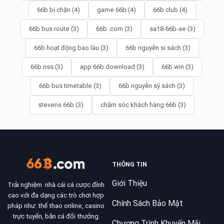
66b bị chặn (4)
game 66b (4)
66b club (4)
66b bus route (3)
66b .com (3)
sa18-66b-ae (3)
66b hoạt động bao lâu (3)
66b nguyễn si sách (3)
66b nss (3)
app 66b download (3)
66b win (3)
66b bus timetable (3)
66b nguyễn sý sách (3)
stevens 66b (3)
chăm sóc khách hàng 66b (3)
THÔNG TIN
Giới Thiệu
Trải nghiệm
nhà cái cá cược đỉnh
cao với đa dạng các trò chơi hợp
Chính Sách Bảo Mật
pháp như: thể thao online, casino
trực tuyến, bắn cá đổi thưởng.
Chương Trình Khuyến Mãi