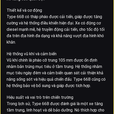
Thiết kế và cơ động
Type 66B có tháp pháo được cải tiến, giáp được tăng
cường và hệ thống điều khiển hiện đại. Xe có động cơ
diesel mạnh mẽ, hệ truyền động cải tiến, cho tốc độ tối
đa trên địa hình đa dạng và khả năng vượt địa hình khó
khăn.
Hệ thống vũ khí và cảm biến
Vũ khí chính là pháo cỡ trung 105 mm được ổn định
nhằm bắn trúng mục tiêu ở tầm trung. Hệ thống nhắm
mục tiêu ngày đêm và cảm biến quan sát cải thiện khả
năng sống sót và hiệu quả chiến đấu. Type 66B cũng có
hệ thống bảo vệ bổ sung và giáp được tích hợp.
Hiệu suất và vai trò trên chiến trường
Trong lịch sử, Type 66B được đánh giá là một xe tăng
tầm trung, linh hoạt và dễ bảo dưỡng. Nó thích hợp cho