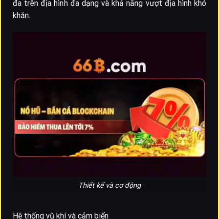
đa trên địa hình đa dạng và khả năng vượt địa hình khó
khăn.
Thiết kế và cơ động
Hệ thống vũ khí và cảm biến