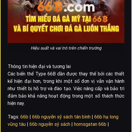
Hiệu suất và vai trò trên chiến trường
Thông tin hiện đại và tương lai
Các biến thể Type 66B dần được thay thế bởi các thiết
kế hiện đại hơn, trong khi một số đơn vị vẫn vận hành
như thiết bị hỗ trợ và đào tạo. Việc nâng cấp và bảo trì
đảm bảo khả năng hoạt động trong một số thách thức
hiện nay.
Tags:
66b
|
66b nguyễn sỹ sách tân bình
|
66b hạ long
vũng tàu
|
66b nguyễn sý sách
|
hornsgatan 66b
|