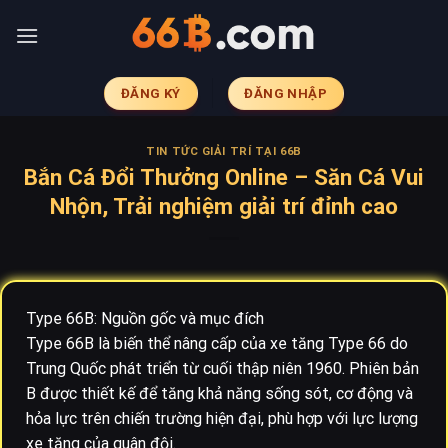
Skip
to
content
ĐĂNG KÝ
ĐĂNG NHẬP
TIN TỨC GIẢI TRÍ TẠI 66B
Bắn Cá Đổi Thưởng Online – Săn Cá Vui
Nhộn, Trải nghiệm giải trí đỉnh cao
Type 66B: Nguồn gốc và mục đích
Type 66B là biến thể nâng cấp của xe tăng Type 66 do
Trung Quốc phát triển từ cuối thập niên 1960. Phiên bản
B được thiết kế để tăng khả năng sống sót, cơ động và
hỏa lực trên chiến trường hiện đại, phù hợp với lực lượng
xe tăng của quân đội.