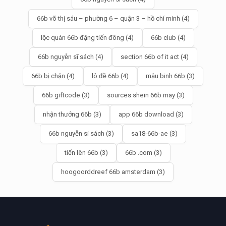
66b võ thị sáu – phường 6 – quận 3 – hồ chí minh (4)
lộc quán 66b đặng tiến đông (4)
66b club (4)
66b nguyễn sĩ sách (4)
section 66b of it act (4)
66b bị chặn (4)
lô đề 66b (4)
mậu binh 66b (3)
66b giftcode (3)
sources shein 66b may (3)
nhận thưởng 66b (3)
app 66b download (3)
66b nguyễn si sách (3)
sa18-66b-ae (3)
tiến lên 66b (3)
66b .com (3)
hoogoorddreef 66b amsterdam (3)