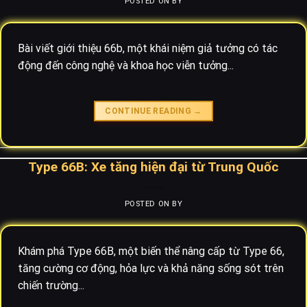
POSTED ON
BY
Bài viết giới thiệu 66b, một khái niệm giả tưởng có tác
động đến công nghệ và khoa học viễn tưởng...
CONTINUE READING
→
Type 66B: Xe tăng hiện đại từ Trung Quốc
POSTED ON
BY
Khám phá Type 66B, một biến thể nâng cấp từ Type 66,
tăng cường cơ động, hỏa lực và khả năng sống sót trên
chiến trường...