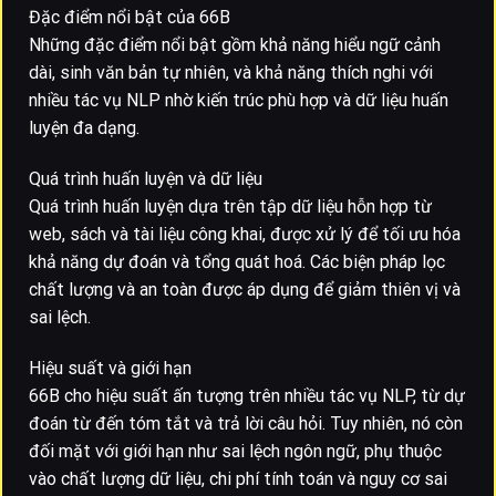
Đặc điểm nổi bật của 66B
Những đặc điểm nổi bật gồm khả năng hiểu ngữ cảnh
dài, sinh văn bản tự nhiên, và khả năng thích nghi với
nhiều tác vụ NLP nhờ kiến trúc phù hợp và dữ liệu huấn
luyện đa dạng.
Quá trình huấn luyện và dữ liệu
Quá trình huấn luyện dựa trên tập dữ liệu hỗn hợp từ
web, sách và tài liệu công khai, được xử lý để tối ưu hóa
khả năng dự đoán và tổng quát hoá. Các biện pháp lọc
chất lượng và an toàn được áp dụng để giảm thiên vị và
sai lệch.
Hiệu suất và giới hạn
66B cho hiệu suất ấn tượng trên nhiều tác vụ NLP, từ dự
đoán từ đến tóm tắt và trả lời câu hỏi. Tuy nhiên, nó còn
đối mặt với giới hạn như sai lệch ngôn ngữ, phụ thuộc
vào chất lượng dữ liệu, chi phí tính toán và nguy cơ sai