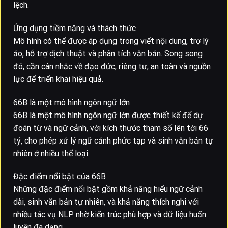
lệch.
Ứng dụng tiềm năng và thách thức
Mô hình có thể được áp dụng trong viết nội dung, trợ lý
ảo, hỗ trợ dịch thuật và phân tích văn bản. Song song
đó, cần cân nhắc về đạo đức, riêng tư, an toàn và nguồn
lực để triển khai hiệu quả.
66B là một mô hình ngôn ngữ lớn
66B là một mô hình ngôn ngữ lớn được thiết kế để dự
đoán từ và ngữ cảnh, với kích thước tham số lên tới 66
tỷ, cho phép xử lý ngữ cảnh phức tạp và sinh văn bản tự
nhiên ở nhiều thể loại.
Đặc điểm nổi bật của 66B
Những đặc điểm nổi bật gồm khả năng hiểu ngữ cảnh
dài, sinh văn bản tự nhiên, và khả năng thích nghi với
nhiều tác vụ NLP nhờ kiến trúc phù hợp và dữ liệu huấn
luyện đa dạng.