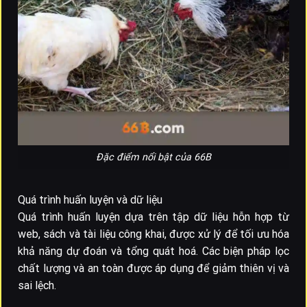
Đặc điểm nổi bật của 66B
Quá trình huấn luyện và dữ liệu
Quá trình huấn luyện dựa trên tập dữ liệu hỗn hợp từ
web, sách và tài liệu công khai, được xử lý để tối ưu hóa
khả năng dự đoán và tổng quát hoá. Các biện pháp lọc
chất lượng và an toàn được áp dụng để giảm thiên vị và
sai lệch.