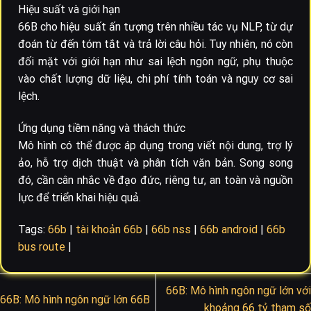
Hiệu suất và giới hạn
66B cho hiệu suất ấn tượng trên nhiều tác vụ NLP, từ dự
đoán từ đến tóm tắt và trả lời câu hỏi. Tuy nhiên, nó còn
đối mặt với giới hạn như sai lệch ngôn ngữ, phụ thuộc
vào chất lượng dữ liệu, chi phí tính toán và nguy cơ sai
lệch.
Ứng dụng tiềm năng và thách thức
Mô hình có thể được áp dụng trong viết nội dung, trợ lý
ảo, hỗ trợ dịch thuật và phân tích văn bản. Song song
đó, cần cân nhắc về đạo đức, riêng tư, an toàn và nguồn
lực để triển khai hiệu quả.
Tags:
66b
|
tài khoản 66b
|
66b nss
|
66b android
|
66b
bus route
|
66B: Mô hình ngôn ngữ lớn với
66B: Mô hình ngôn ngữ lớn 66B
khoảng 66 tỷ tham số