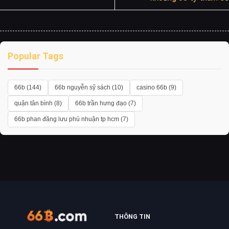
Popular Tags
66b (144)
66b nguyễn sỹ sách (10)
casino 66b (9)
quận tân bình (8)
66b trần hưng đạo (7)
66b phan đăng lưu phú nhuận tp hcm (7)
THÔNG TIN