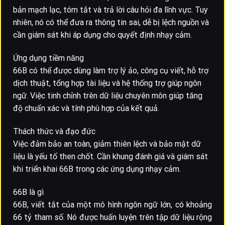
bản mạch lạc, tóm tắt và trả lời câu hỏi đa lĩnh vực. Tuy
nhiên, nó có thể đưa ra thông tin sai, dễ bị lệch nguồn và
cần giám sát khi áp dụng cho quyết định nhạy cảm.
Ứng dụng tiềm năng
66B có thể được dùng làm trợ lý ảo, công cụ viết, hỗ trợ
dịch thuật, tổng hợp tài liệu và hệ thống trợ giúp ngôn
ngữ. Việc tinh chỉnh trên dữ liệu chuyên môn giúp tăng
độ chuẩn xác và tính phù hợp của kết quả.
Thách thức và đạo đức
Việc đảm bảo an toàn, giảm thiên lệch và bảo mật dữ
liệu là yếu tố then chốt. Cần khung đánh giá và giám sát
khi triển khai 66B trong các ứng dụng nhạy cảm.
66B là gì
66B, viết tắt của một mô hình ngôn ngữ lớn, có khoảng
66 tỷ tham số. Nó được huấn luyện trên tập dữ liệu rộng