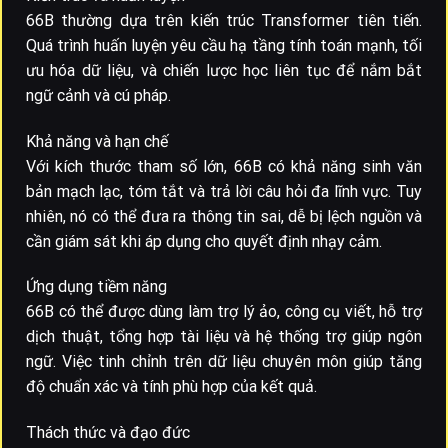
66B thường dựa trên kiến trúc Transformer tiên tiến.
Quá trình huấn luyện yêu cầu hạ tầng tính toán mạnh, tối
ưu hóa dữ liệu, và chiến lược học liên tục để nắm bắt
ngữ cảnh và cú pháp.
Khả năng và hạn chế
Với kích thước tham số lớn, 66B có khả năng sinh văn
bản mạch lạc, tóm tắt và trả lời câu hỏi đa lĩnh vực. Tuy
nhiên, nó có thể đưa ra thông tin sai, dễ bị lệch nguồn và
cần giám sát khi áp dụng cho quyết định nhạy cảm.
Ứng dụng tiềm năng
66B có thể được dùng làm trợ lý ảo, công cụ viết, hỗ trợ
dịch thuật, tổng hợp tài liệu và hệ thống trợ giúp ngôn
ngữ. Việc tinh chỉnh trên dữ liệu chuyên môn giúp tăng
độ chuẩn xác và tính phù hợp của kết quả.
Thách thức và đạo đức