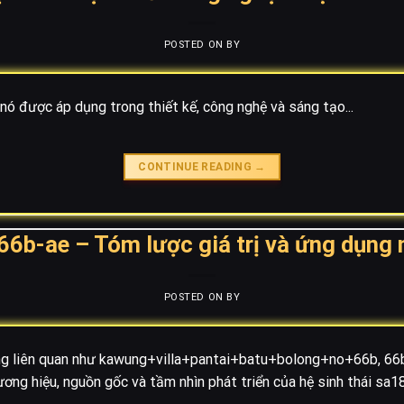
POSTED ON
BY
nó được áp dụng trong thiết kế, công nghệ và sáng tạo...
CONTINUE READING
→
6b-ae – Tóm lược giá trị và ứng dụng 
POSTED ON
BY
g liên quan như kawung+villa+pantai+batu+bolong+no+66b, 66b 
thương hiệu, nguồn gốc và tầm nhìn phát triển của hệ sinh thái sa1