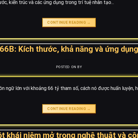
ớc, kiến trúc và các ứng dụng trong trí tuệ nhân tạo...
CONTINUE READING
→
66B: Kích thước, khả năng và ứng dụn
POSTED ON
BY
gôn ngữ lớn với khoảng 66 tỷ tham số, cách nó được huấn luyện, 
CONTINUE READING
→
t khái niệm mở trong nghệ thuật và c