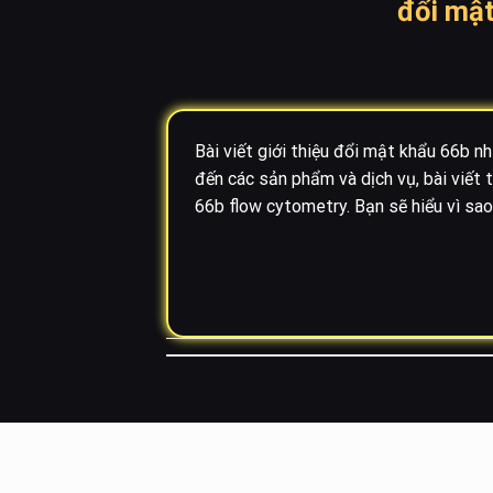
đổi mật
Bài viết giới thiệu đổi mật khẩu 66b n
đến các sản phẩm và dịch vụ, bài viết 
66b flow cytometry. Bạn sẽ hiểu vì sa