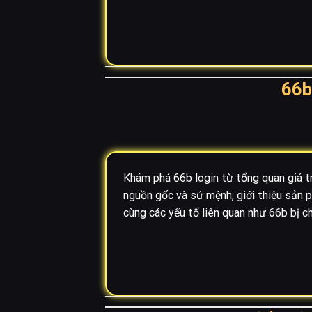
66b
Khám phá 66b login từ tổng quan giá tr
nguồn gốc và sứ mệnh, giới thiệu sản p
cùng các yếu tố liên quan như 66b bị c