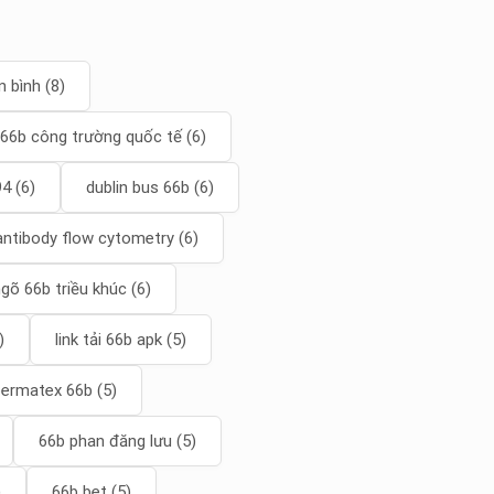
 bình (8)
66b công trường quốc tế (6)
4 (6)
dublin bus 66b (6)
antibody flow cytometry (6)
gõ 66b triều khúc (6)
)
link tải 66b apk (5)
ermatex 66b (5)
66b phan đăng lưu (5)
)
66b bet (5)