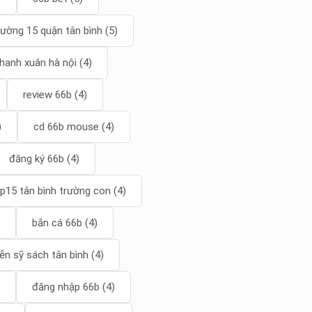
ường 15 quận tân bình (5)
thanh xuân hà nội (4)
review 66b (4)
)
cd 66b mouse (4)
đăng ký 66b (4)
p15 tân bình trường con (4)
bắn cá 66b (4)
ễn sỹ sách tân bình (4)
đăng nhập 66b (4)