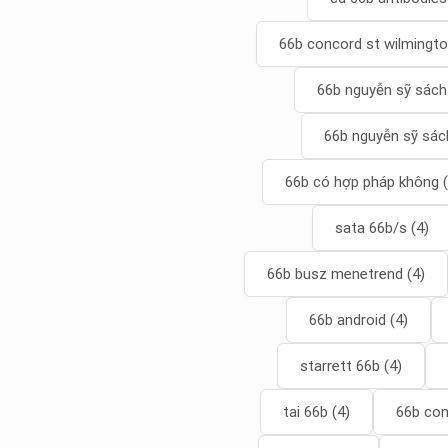
66b concord st wilmingt
66b nguyễn sỹ sách p
66b nguyễn sỹ sách
66b có hợp pháp không (
sata 66b/s (4)
66b busz menetrend (4)
66b android (4)
starrett 66b (4)
tai 66b (4)
66b con