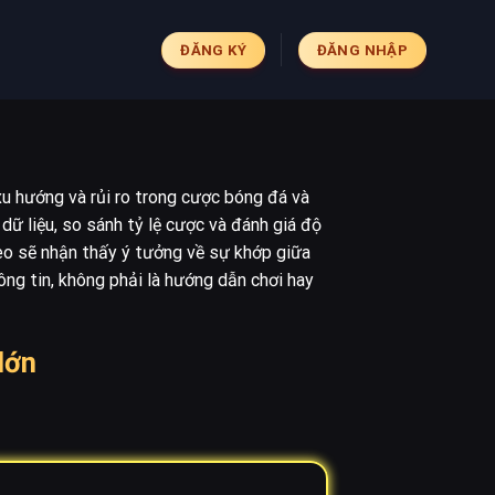
ĐĂNG KÝ
ĐĂNG NHẬP
xu hướng và rủi ro trong cược bóng đá và
dữ liệu, so sánh tỷ lệ cược và đánh giá độ
 kèo sẽ nhận thấy ý tưởng về sự khớp giữa
ông tin, không phải là hướng dẫn chơi hay
lớn