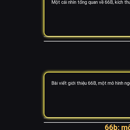
Một cái nhìn tổng quan về 66B, kích thư
Bài viết giới thiệu 66B, một mô hình n
66b: mộ