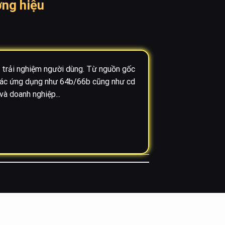
ơng hiệu
và trải nghiệm người dùng. Từ nguồn gốc
và các ứng dụng như 64b/66b cũng như cd
à doanh nghiệp...