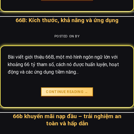
66B: Kích thước, khả năng và ứng dụng
POSTED ON
BY
Bài viết giới thiệu 66B, một mô hình ngôn ngữ lớn với
khoảng 66 tỷ tham số, cách nó được huấn luyện, hoạt
động và các ứng dụng tiềm năng...
CONTINUE READING
→
66b khuyến mãi nạp đầu – trải nghiệm an
toàn và hấp dẫn