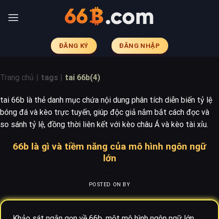
Skip
to
content
ĐĂNG KÝ
ĐĂNG NHẬP
Trang chủ
|
tags
|
tai 66b(4)
tai 66b là thẻ danh mục chứa nội dung phân tích diễn biến tỷ lệ
bóng đá và kèo trực tuyến, giúp độc giả nắm bắt cách đọc và
so sánh tỷ lệ, đồng thời liên kết với kèo châu Á và kèo tài xỉu.
66b là gì và tiềm năng của mô hình ngôn ngữ
lớn
POSTED ON
BY
Khảo sát ngắn gọn về 66b, một mô hình ngôn ngữ lớn,