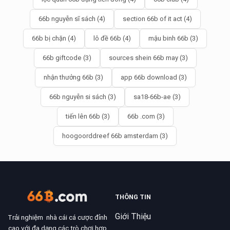
66b nguyễn sĩ sách (4)
section 66b of it act (4)
66b bị chặn (4)
lô đề 66b (4)
mậu binh 66b (3)
66b giftcode (3)
sources shein 66b may (3)
nhận thưởng 66b (3)
app 66b download (3)
66b nguyễn si sách (3)
sa18-66b-ae (3)
tiến lên 66b (3)
66b .com (3)
hoogoorddreef 66b amsterdam (3)
THÔNG TIN
Giới Thiệu
Trải nghiệm
nhà cái cá cược đỉnh
cao với đa dạng các trò chơi hợp