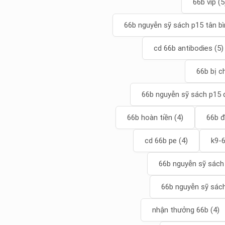
66b vip (5
66b nguyễn sỹ sách p15 tân bìn
cd 66b antibodies (5)
66b bị c
66b nguyễn sỹ sách p15 q
66b hoàn tiền (4)
66b đ
cd 66b pe (4)
k9-6
66b nguyễn sỹ sách 
66b nguyễn sỹ sách
nhận thưởng 66b (4)