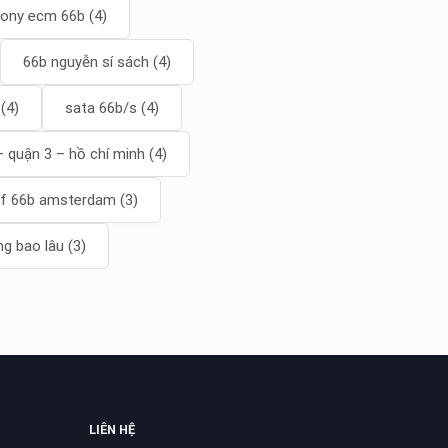
ony ecm 66b (4)
66b nguyễn sí sách (4)
(4)
sata 66b/s (4)
 quận 3 – hồ chí minh (4)
f 66b amsterdam (3)
g bao lâu (3)
LIÊN HỆ