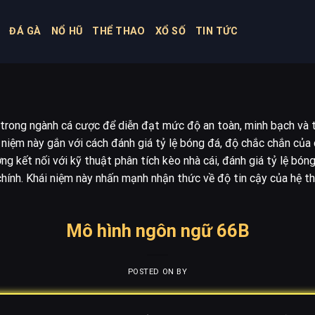
ĐÁ GÀ
NỔ HŨ
THỂ THAO
XỔ SỐ
TIN TỨC
trong ngành cá cược để diễn đạt mức độ an toàn, minh bạch và t
 niệm này gắn với cách đánh giá tỷ lệ bóng đá, độ chắc chắn của 
g kết nối với kỹ thuật phân tích kèo nhà cái, đánh giá tỷ lệ bón
i chính. Khái niệm này nhấn mạnh nhận thức về độ tin cậy của hệ t
Mô hình ngôn ngữ 66B
POSTED ON
BY