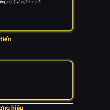
ông nghệ và ngành nghề...
tiến
ơng hiệu