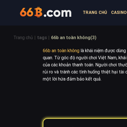
Skip
to
TRANG CHỦ
CASINO
content
Trang chủ
|
tags
|
66b an toàn không(3)
66b an toàn không
là khái niệm được dùng 
quan. Từ góc độ người chơi Việt Nam, khái
của các khoản thanh toán. Người chơi thườn
rủi ro và tránh các tình huống thiệt hại tà
một lời hứa đảm bảo kết quả.