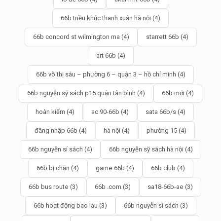
66b triều khúc thanh xuân hà nội (4)
66b concord st wilmington ma (4)
starrett 66b (4)
art 66b (4)
66b võ thị sáu – phường 6 – quận 3 – hồ chí minh (4)
66b nguyễn sỹ sách p15 quận tân bình (4)
66b mới (4)
hoàn kiếm (4)
ac 90-66b (4)
sata 66b/s (4)
đăng nhập 66b (4)
hà nội (4)
phường 15 (4)
66b nguyễn sí sách (4)
66b nguyễn sỹ sách hà nội (4)
66b bị chặn (4)
game 66b (4)
66b club (4)
66b bus route (3)
66b .com (3)
sa18-66b-ae (3)
66b hoạt động bao lâu (3)
66b nguyễn si sách (3)