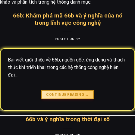
khảo và phân tích trong hệ thống danh mục.
66b: Khám phá mã 66b và ý nghĩa của nó
trong lĩnh vực công nghệ
POSTED ON
BY
Bài viết giới thiệu về 66b, nguồn gốc, ứng dụng và thách
thức khi triển khai trong các hệ thống công nghệ hiện
đại...
CONTINUE READING
→
66b và ý nghĩa trong thời đại số