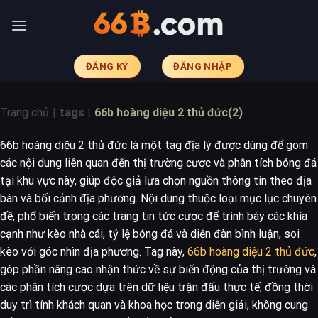
Skip
to
content
ĐĂNG KÝ
ĐĂNG NHẬP
Trang chủ
|
tags
|
66b hoàng diệu 2 thủ đức(2)
66b hoàng diệu 2 thủ đức là một tag địa lý được dùng để gom
các nội dung liên quan đến thị trường cược và phân tích bóng đá
tại khu vực này, giúp độc giả lựa chọn nguồn thông tin theo địa
bàn và bối cảnh địa phương. Nội dung thuộc loại mục lục chuyên
đề, phổ biến trong các trang tin tức cược để trình bày các khía
cạnh như kèo nhà cái, tỷ lệ bóng đá và diễn đàn bình luận, soi
kèo với góc nhìn địa phương. Tag này,
66b hoàng diệu 2 thủ đức
,
góp phần nâng cao nhận thức về sự biến động của thị trường và
các phân tích cược dựa trên dữ liệu trận đấu thực tế, đồng thời
duy trì tính khách quan và khoa học trong diễn giải, không cung