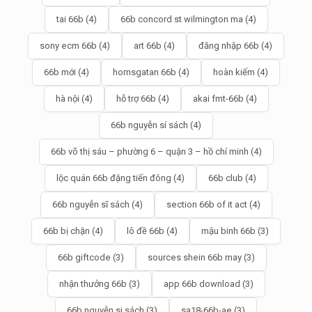
tai 66b (4)
66b concord st wilmington ma (4)
sony ecm 66b (4)
art 66b (4)
đăng nhập 66b (4)
66b mới (4)
hornsgatan 66b (4)
hoàn kiếm (4)
hà nội (4)
hỗ trợ 66b (4)
akai fmt-66b (4)
66b nguyễn sí sách (4)
66b võ thị sáu – phường 6 – quận 3 – hồ chí minh (4)
lộc quán 66b đặng tiến đông (4)
66b club (4)
66b nguyễn sĩ sách (4)
section 66b of it act (4)
66b bị chặn (4)
lô đề 66b (4)
mậu binh 66b (3)
66b giftcode (3)
sources shein 66b may (3)
nhận thưởng 66b (3)
app 66b download (3)
66b nguyễn si sách (3)
sa18-66b-ae (3)