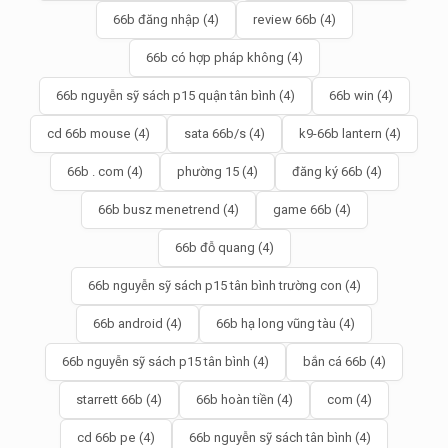
66b đăng nhập (4)
review 66b (4)
66b có hợp pháp không (4)
66b nguyễn sỹ sách p15 quận tân bình (4)
66b win (4)
cd 66b mouse (4)
sata 66b/s (4)
k9-66b lantern (4)
66b . com (4)
phường 15 (4)
đăng ký 66b (4)
66b busz menetrend (4)
game 66b (4)
66b đỗ quang (4)
66b nguyễn sỹ sách p15 tân bình trường con (4)
66b android (4)
66b hạ long vũng tàu (4)
66b nguyễn sỹ sách p15 tân bình (4)
bắn cá 66b (4)
starrett 66b (4)
66b hoàn tiền (4)
com (4)
cd 66b pe (4)
66b nguyễn sỹ sách tân bình (4)