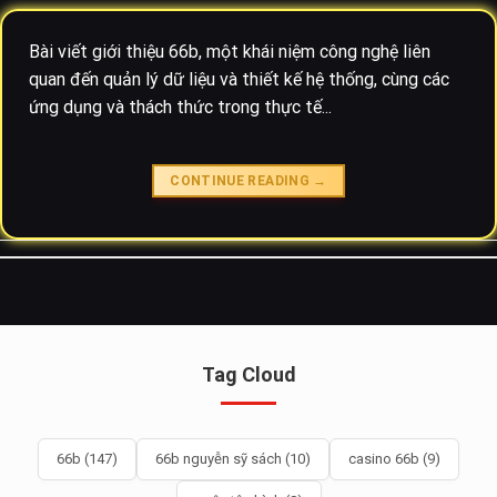
Bài viết giới thiệu 66b, một khái niệm công nghệ liên
quan đến quản lý dữ liệu và thiết kế hệ thống, cùng các
ứng dụng và thách thức trong thực tế...
CONTINUE READING
→
Tag Cloud
66b (147)
66b nguyễn sỹ sách (10)
casino 66b (9)