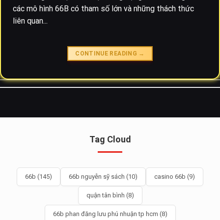
các mô hình 66B có tham số lớn và những thách thức
liên quan...
CONTINUE READING
→
Tag Cloud
66b (145)
66b nguyễn sỹ sách (10)
casino 66b (9)
quận tân bình (8)
66b phan đăng lưu phú nhuận tp hcm (8)