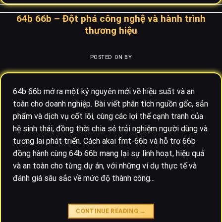
64b 66b – Đột phá công nghệ và hành trình
thương hiệu
POSTED ON
BY
64b 66b mở ra một kỷ nguyên mới về hiệu suất và an
toàn cho doanh nghiệp. Bài viết phân tích nguồn gốc, sản
phẩm và dịch vụ cốt lõi, cùng các lợi thế cạnh tranh của
hệ sinh thái, đồng thời chia sẻ trải nghiệm người dùng và
tương lai phát triển. Cách akai fmt-66b và hỗ trợ 66b
đồng hành cùng 64b 66b mang lại sự linh hoạt, hiệu quả
và an toàn cho từng dự án, với những ví dụ thực tế và
đánh giá sâu sắc về mức độ thành công...
CONTINUE READING
→