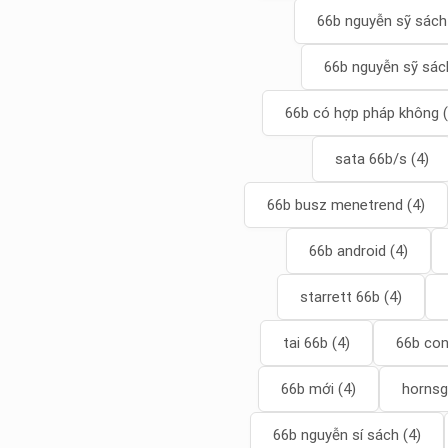
66b nguyễn sỹ sách p
66b nguyễn sỹ sách
66b có hợp pháp không (
sata 66b/s (4)
66b busz menetrend (4)
66b android (4)
starrett 66b (4)
tai 66b (4)
66b con
66b mới (4)
hornsg
66b nguyễn sí sách (4)