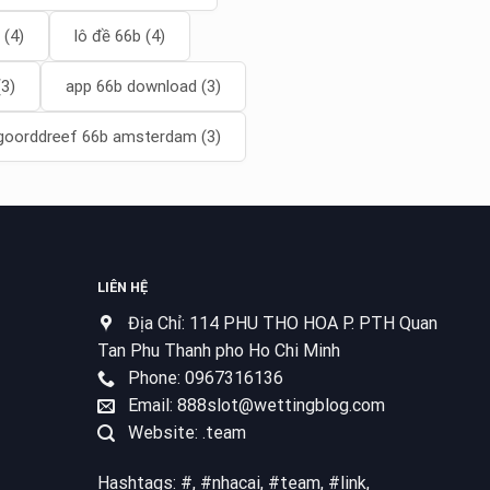
 (4)
lô đề 66b (4)
3)
app 66b download (3)
oorddreef 66b amsterdam (3)
LIÊN HỆ
Địa Chỉ: 114 PHU THO HOA P. PTH Quan
Tan Phu Thanh pho Ho Chi Minh
Phone: 0967316136
Email:
888slot@wettingblog.com
Website: .team
Hashtags: #, #nhacai, #team, #link,