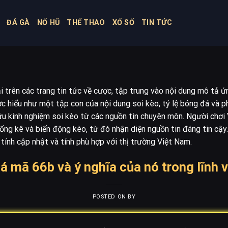
ĐÁ GÀ
NỔ HŨ
THỂ THAO
XỔ SỐ
TIN TỨC
i trên các trang tin tức về cược, tập trung vào nội dung mô tả 
c hiểu như một tập con của nội dung soi kèo, tỷ lệ bóng đá và p
cứu kinh nghiệm soi kèo từ các nguồn tin chuyên môn. Người chơ
hống kê và biến động kèo, từ đó nhận diện nguồn tin đáng tin c
 tính cập nhật và tính phù hợp với thị trường Việt Nam.
á mã 66b và ý nghĩa của nó trong lĩnh 
POSTED ON
BY