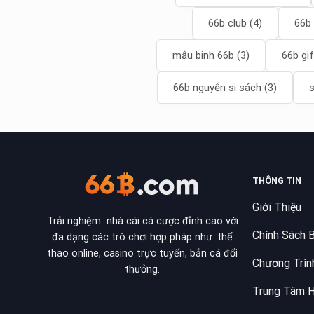
66b club (4)
66b 
mậu binh 66b (3)
66b gi
66b nguyễn si sách (3)
s
THÔNG TIN
Giới Thiệu
Trải nghiệm
nhà cái cá cược đỉnh cao với
Chính Sách 
đa dạng các trò chơi hợp pháp như: thể
thao online, casino trực tuyến, bắn cá đổi
Chương Trìn
thưởng.
Trung Tâm H