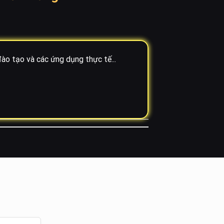
ào tạo và các ứng dụng thực tế...