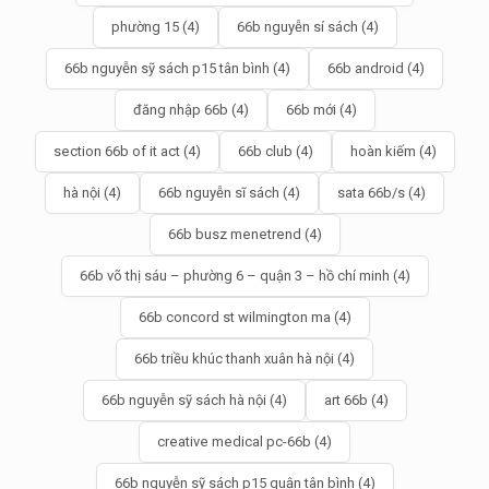
phường 15 (4)
66b nguyễn sí sách (4)
66b nguyễn sỹ sách p15 tân bình (4)
66b android (4)
đăng nhập 66b (4)
66b mới (4)
section 66b of it act (4)
66b club (4)
hoàn kiếm (4)
hà nội (4)
66b nguyễn sĩ sách (4)
sata 66b/s (4)
66b busz menetrend (4)
66b võ thị sáu – phường 6 – quận 3 – hồ chí minh (4)
66b concord st wilmington ma (4)
66b triều khúc thanh xuân hà nội (4)
66b nguyễn sỹ sách hà nội (4)
art 66b (4)
creative medical pc-66b (4)
66b nguyễn sỹ sách p15 quận tân bình (4)