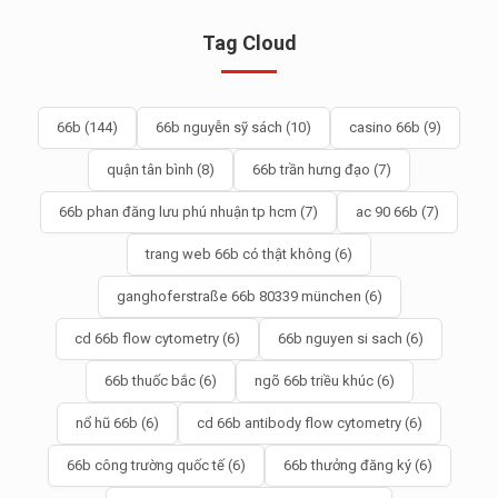
Tag Cloud
66b (144)
66b nguyễn sỹ sách (10)
casino 66b (9)
quận tân bình (8)
66b trần hưng đạo (7)
66b phan đăng lưu phú nhuận tp hcm (7)
ac 90 66b (7)
trang web 66b có thật không (6)
ganghoferstraße 66b 80339 münchen (6)
cd 66b flow cytometry (6)
66b nguyen si sach (6)
66b thuốc bắc (6)
ngõ 66b triều khúc (6)
nổ hũ 66b (6)
cd 66b antibody flow cytometry (6)
66b công trường quốc tế (6)
66b thưởng đăng ký (6)