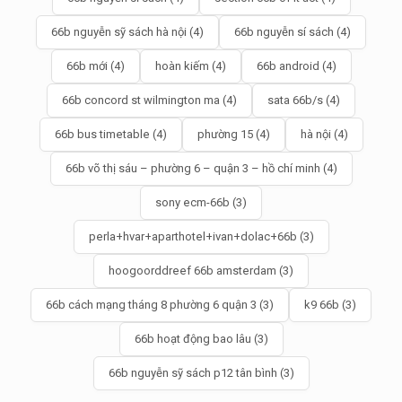
66b nguyễn sỹ sách hà nội (4)
66b nguyễn sí sách (4)
66b mới (4)
hoàn kiếm (4)
66b android (4)
66b concord st wilmington ma (4)
sata 66b/s (4)
66b bus timetable (4)
phường 15 (4)
hà nội (4)
66b võ thị sáu – phường 6 – quận 3 – hồ chí minh (4)
sony ecm-66b (3)
perla+hvar+aparthotel+ivan+dolac+66b (3)
hoogoorddreef 66b amsterdam (3)
66b cách mạng tháng 8 phường 6 quận 3 (3)
k9 66b (3)
66b hoạt động bao lâu (3)
66b nguyễn sỹ sách p12 tân bình (3)