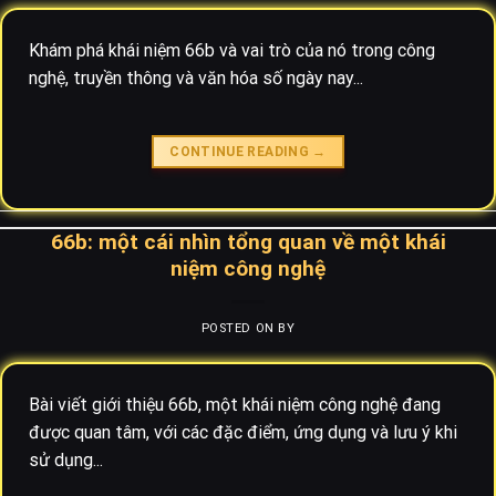
Khám phá khái niệm 66b và vai trò của nó trong công
nghệ, truyền thông và văn hóa số ngày nay...
CONTINUE READING
→
66b: một cái nhìn tổng quan về một khái
niệm công nghệ
POSTED ON
BY
Bài viết giới thiệu 66b, một khái niệm công nghệ đang
được quan tâm, với các đặc điểm, ứng dụng và lưu ý khi
sử dụng...