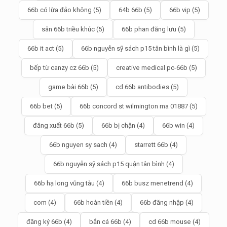
66b có lừa đảo không (5)
64b 66b (5)
66b vip (5)
sân 66b triều khúc (5)
66b phan đăng lưu (5)
66b it act (5)
66b nguyễn sỹ sách p15 tân bình là gì (5)
bếp từ canzy cz 66b (5)
creative medical pc-66b (5)
game bài 66b (5)
cd 66b antibodies (5)
66b bet (5)
66b concord st wilmington ma 01887 (5)
đăng xuất 66b (5)
66b bị chặn (4)
66b win (4)
66b nguyen sy sach (4)
starrett 66b (4)
66b nguyễn sỹ sách p15 quận tân bình (4)
66b hạ long vũng tàu (4)
66b busz menetrend (4)
com (4)
66b hoàn tiền (4)
66b đăng nhập (4)
đăng ký 66b (4)
bắn cá 66b (4)
cd 66b mouse (4)