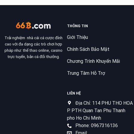
THÔNG TIN
Giới Thiệu
Trải nghiệm
nhà cái cá cược đỉnh
cao với đa dạng các trò chơi hợp
Chính Sách Bảo Mật
pháp như: thể thao online, casino
trực tuyến, bắn cá đổi thưởng.
Chương Trình Khuyến Mãi
Trung Tâm Hỗ Trợ
LIÊN HỆ
Địa Chỉ: 114 PHU THO HOA
P. PTH Quan Tan Phu Thanh
pho Ho Chi Minh
Phone: 0967316136
Email: