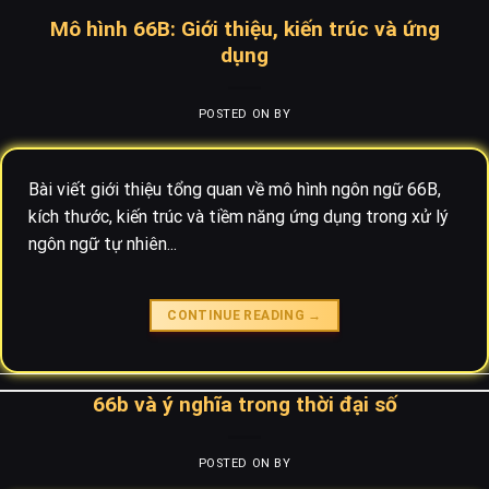
Mô hình 66B: Giới thiệu, kiến trúc và ứng
dụng
POSTED ON
BY
Bài viết giới thiệu tổng quan về mô hình ngôn ngữ 66B,
kích thước, kiến trúc và tiềm năng ứng dụng trong xử lý
ngôn ngữ tự nhiên...
CONTINUE READING
→
66b và ý nghĩa trong thời đại số
POSTED ON
BY