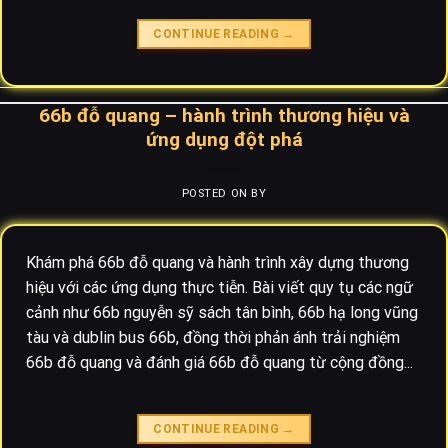
CONTINUE READING
→
66b đỗ quang – hành trình thương hiệu và
ứng dụng đột phá
POSTED ON
BY
Khám phá 66b đỗ quang và hành trình xây dựng thương
hiệu với các ứng dụng thực tiễn. Bài viết quy tụ các ngữ
cảnh như 66b nguyễn sỹ sách tân bình, 66b hạ long vũng
tàu và dublin bus 66b, đồng thời phản ánh trải nghiệm
66b đỗ quang và đánh giá 66b đỗ quang từ cộng đồng...
CONTINUE READING
→