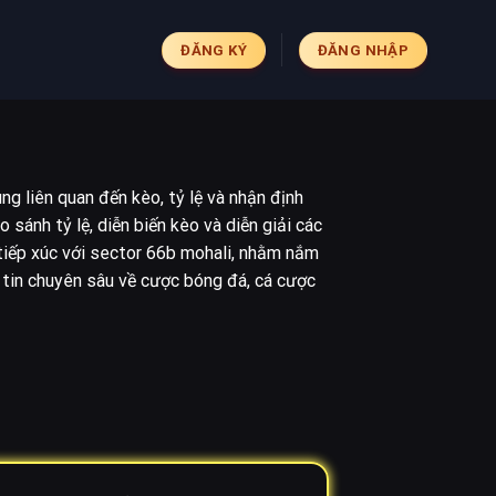
ĐĂNG KÝ
ĐĂNG NHẬP
g liên quan đến kèo, tỷ lệ và nhận định
o sánh tỷ lệ, diễn biến kèo và diễn giải các
 tiếp xúc với sector 66b mohali, nhằm nắm
 tin chuyên sâu về cược bóng đá, cá cược