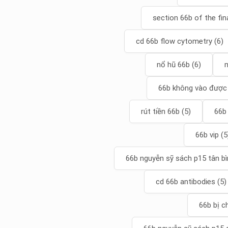
section 66b of the fin
cd 66b flow cytometry (6)
nổ hũ 66b (6)
n
66b không vào được 
rút tiền 66b (5)
66b 
66b vip (5
66b nguyễn sỹ sách p15 tân bìn
cd 66b antibodies (5)
66b bị c