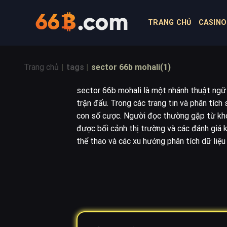
Skip
to
TRANG CHỦ
CASINO
content
Trang chủ
|
tags
|
sector 66b mohali(1)
sector 66b mohali là một nhánh thuật ngữ 
trận đấu. Trong các trang tin và phân tích 
con số cược. Người đọc thường gặp từ khóa
được bối cảnh thị trường và các đánh giá 
thể thao và các xu hướng phân tích dữ liệu