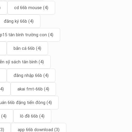
)
cd 66b mouse (4)
đăng ký 66b (4)
p15 tân bình trường con (4)
bắn cá 66b (4)
ễn sỹ sách tân bình (4)
đăng nhập 66b (4)
4)
akai fmt-66b (4)
uán 66b đặng tiến đông (4)
 (4)
lô đề 66b (4)
3)
app 66b download (3)