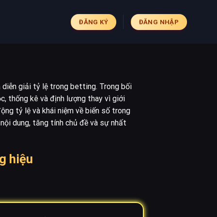
ĐĂNG KÝ
ĐĂNG NHẬP
diễn giải tỷ lệ trong betting. Trong bối
c, thống kê và định lượng thay vì giới
ộng tỷ lệ và khái niệm về biến số trong
 nội dung, tăng tính chủ đề và sự nhất
g hiệu