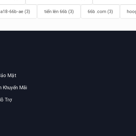
a18-66b-ae (3)
tiến lên 66b (3)
66b .com (3)
hoog
Bảo Mật
h Khuyến Mãi
ỗ Trợ